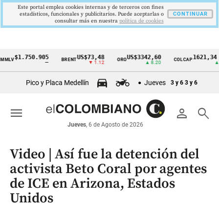
Este portal emplea cookies internas y de terceros con fines
estadísticos, funcionales y publicitarios. Puede aceptarlas o
CONTINUAR
consultar más en nuestra
politica de cookies
$1.750.905
US$73,48
US$3342,60
1621,34 pts
BRENT
ORO
COLCAP
Cintillo
—
▼ 1.12
▲ 8.20
▲ 0.67
de
Pico y Placa Medellín
Jueves
3 y 6
3 y 6
indicadores
económicos
menu
person
search
Colombia
Jueves
, 6 de Agosto de 2026
Video | Así fue la detención del
activista Beto Coral por agentes
de ICE en Arizona, Estados
Unidos