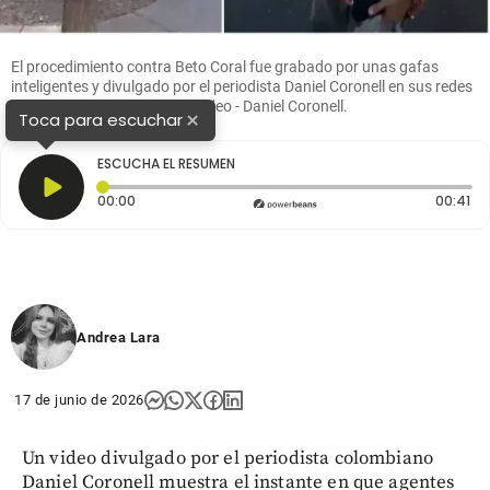
El procedimiento contra Beto Coral fue grabado por unas gafas
inteligentes y divulgado por el periodista Daniel Coronell en sus redes
sociales. FOTO: captura de video - Daniel Coronell.
×
Toca para escuchar
ESCUCHA EL RESUMEN
Tiempo transcurrido: 0 segundos
Du
00:00
00:41
Andrea Lara
17 de junio de 2026
Un video divulgado por el periodista colombiano
Daniel Coronell muestra el instante en que agentes