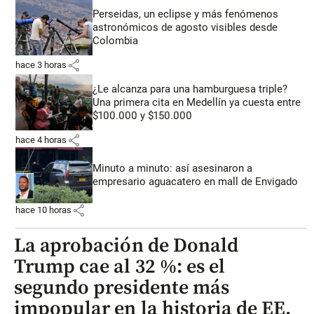
Perseidas, un eclipse y más fenómenos
astronómicos de agosto visibles desde
Colombia
share
hace 3 horas
¿Le alcanza para una hamburguesa triple?
Una primera cita en Medellín ya cuesta entre
$100.000 y $150.000
share
hace 4 horas
Minuto a minuto: así asesinaron a
empresario aguacatero en mall de Envigado
share
hace 10 horas
La aprobación de Donald
Trump cae al 32 %: es el
segundo presidente más
impopular en la historia de EE.