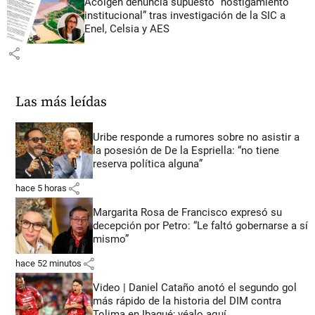
Acolgen denuncia supuesto “hostigamiento
institucional” tras investigación de la SIC a
Enel, Celsia y AES
share
Las más leídas
Uribe responde a rumores sobre no asistir a
la posesión de De la Espriella: “no tiene
reserva política alguna”
share
hace 5 horas
Margarita Rosa de Francisco expresó su
decepción por Petro: “Le faltó gobernarse a sí
mismo”
share
hace 52 minutos
Video | Daniel Cataño anotó el segundo gol
más rápido de la historia del DIM contra
Tolima en Ibagué; véalo aquí