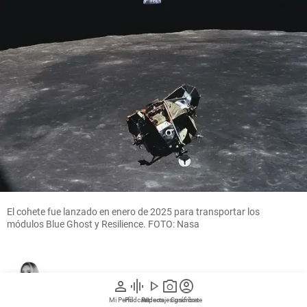
El cohete fue lanzado en enero de 2025 para transportar los
módulos Blue Ghost y Resilience. FOTO: Nasa
María Camila Salas Valencia
person
graphic_eq
play_arrow
photo_camera
account_circle
Mi Perfil
Pódcast
Reportajes gráficos
Videos
Suscríbete