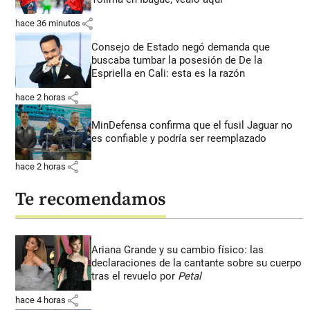
share
hace 36 minutos
Consejo de Estado negó demanda que
buscaba tumbar la posesión de De la
Espriella en Cali: esta es la razón
share
hace 2 horas
MinDefensa confirma que el fusil Jaguar no
es confiable y podría ser reemplazado
share
hace 2 horas
Te recomendamos
Ariana Grande y su cambio físico: las
declaraciones de la cantante sobre su cuerpo
tras el revuelo por
Petal
share
hace 4 horas