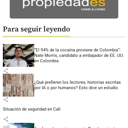
Para seguir leyendo
“El 94% de la cocaína proviene de Colombia”:
Nate Morris, candidato a embajador de EE. UU.
en Colombia
share
¿Qué prefieren los lectores, historias escritas
por IA o por humanos? Esto dice un estudio
share
Situación de seguridad en Cali
share