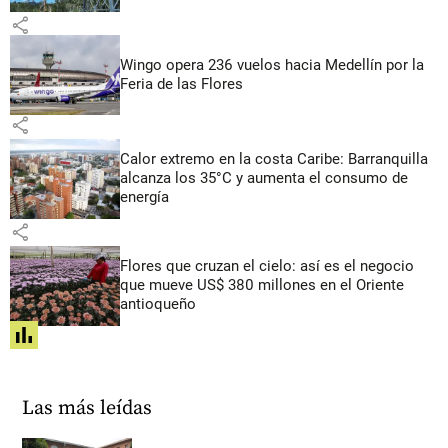
share
Wingo opera 236 vuelos hacia Medellín por la
Feria de las Flores
share
Calor extremo en la costa Caribe: Barranquilla
alcanza los 35°C y aumenta el consumo de
energía
share
Flores que cruzan el cielo: así es el negocio
que mueve US$ 380 millones en el Oriente
antioqueño
share
Las más leídas