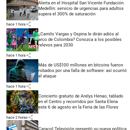
Alerta en el Hospital San Vicente Fundación
Medellín: servicio de urgencias para adultos
supera el 300% de saturación
share
hace 1 hora
¿Camilo Vargas y Ospina le dirán adiós al
arco de Colombia? Conozca a los posibles
relevos para 2030
share
hace 1 hora
Más de US$100 millones en bitcoins fueron
robados por una falla de software: así ocurrió
el ataque
share
hace 1 hora
Concierto gratuito de Arelys Henao, tablado
en el Centro y recorridos por Santa Elena
este 6 de agosto en la Feria de las Flores
share
hace 2 horas
Caracol Televisión presentó su nueva política