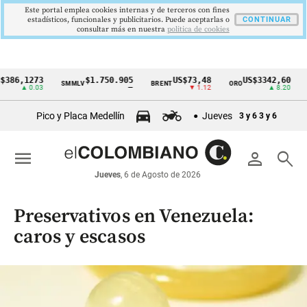
Este portal emplea cookies internas y de terceros con fines
estadísticos, funcionales y publicitarios. Puede aceptarlas o
CONTINUAR
consultar más en nuestra
politica de cookies
6,1273
$1.750.905
US$73,48
US$3342,60
SMMLV
BRENT
ORO
COL
Cintillo
▲ 0.03
—
▼ 1.12
▲ 8.20
de
Pico y Placa Medellín
Jueves
3 y 6
3 y 6
indicadores
económicos
menu
person
search
Colombia
Jueves
, 6 de Agosto de 2026
Preservativos en Venezuela:
caros y escasos