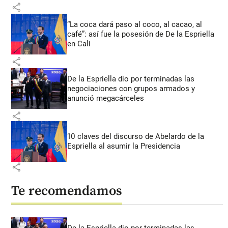
share
“La coca dará paso al coco, al cacao, al
café”: así fue la posesión de De la Espriella
en Cali
share
De la Espriella dio por terminadas las
negociaciones con grupos armados y
anunció megacárceles
share
10 claves del discurso de Abelardo de la
Espriella al asumir la Presidencia
share
Te recomendamos
De la Espriella dio por terminadas las