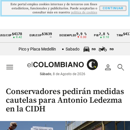
Este portal emplea cookies internas y de terceros con fines
estadísticos, funcionales y publicitarios. Puede aceptarlas o
CONTINUAR
consultar más en nuestra
politica de cookies
$4178
$3639
9,9 %
2,8 %
$4178
/COP
EUR/COP
DESEMPLEO
PIB
TRM
Cintillo
▲ 0.42
—
▼ 0.30
▲ 0.10
▲ 0
de
Pico y Placa Medellín
Sabado
no
no
indicadores
económicos
menu
person
search
Colombia
Sábado
, 8 de Agosto de 2026
Conservadores pedirán medidas
cautelas para Antonio Ledezma
en la CIDH