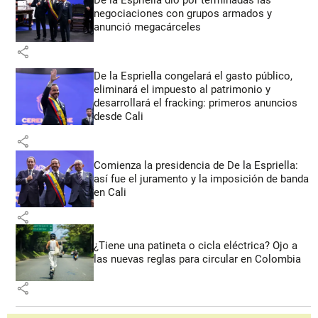
negociaciones con grupos armados y
anunció megacárceles
share
De la Espriella congelará el gasto público,
eliminará el impuesto al patrimonio y
desarrollará el fracking: primeros anuncios
desde Cali
share
Comienza la presidencia de De la Espriella:
así fue el juramento y la imposición de banda
en Cali
share
¿Tiene una patineta o cicla eléctrica? Ojo a
las nuevas reglas para circular en Colombia
share