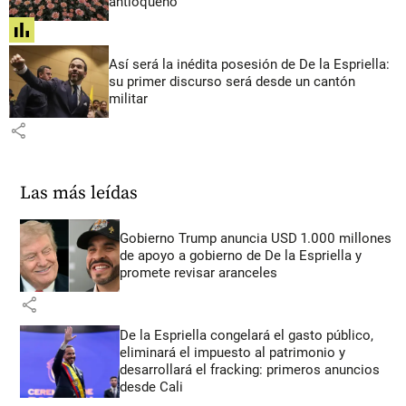
antioqueño
share
Así será la inédita posesión de De la Espriella:
su primer discurso será desde un cantón
militar
share
Las más leídas
Gobierno Trump anuncia USD 1.000 millones
de apoyo a gobierno de De la Espriella y
promete revisar aranceles
share
De la Espriella congelará el gasto público,
eliminará el impuesto al patrimonio y
desarrollará el fracking: primeros anuncios
desde Cali