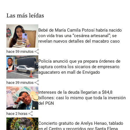
Las más leídas
Bebé de María Camila Potosí habría nacido
con vida tras una “cesárea artesanal”; se
revelan nuevos detalles del macabro caso
share
hace 59 minutos
Policía anunció que ya prepara órdenes de
captura contra los sicarios de empresario
aguacatero en mall de Envigado
share
hace 39 minutos
Intereses de la deuda llegarían a $84,8
billones: casi lo mismo que toda la inversión
del PGN
share
hace 2 horas
Concierto gratuito de Arelys Henao, tablado
en el Centro y recorridos por Santa Elena