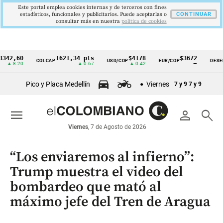
Este portal emplea cookies internas y de terceros con fines
estadísticos, funcionales y publicitarios. Puede aceptarlas o
CONTINUAR
consultar más en nuestra
politica de cookies
60
1621,34 pts
$4178
$3672
COLCAP
USD/COP
EUR/COP
DESEMPLEO
Cintillo
.20
▲ 0.67
▲ 0.42
—
de
Pico y Placa Medellín
Viernes
7 y 9
7 y 9
indicadores
económicos
menu
person
search
Colombia
Viernes
, 7 de Agosto de 2026
“Los enviaremos al infierno”:
Trump muestra el video del
bombardeo que mató al
máximo jefe del Tren de Aragua