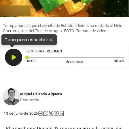
Trump anunció que el ejército de Estados Unidos ha matado al Niño
Guerrero, líder del Tren de Aragua. FOTO: Tomada de video.
×
Toca para escuchar
ESCUCHA EL RESUMEN
Tiempo transcurrido: 0 segundos
Du
00:00
00:45
Miguel Orlando Alguero
Economía
13 de junio de 2026
El presidente Donald Trump anunció en la noche del