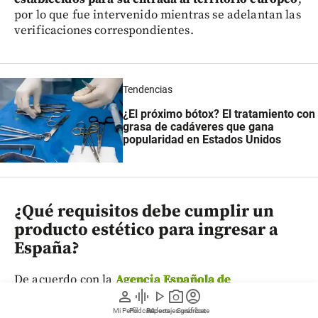
por lo que fue intervenido mientras se adelantan las
verificaciones correspondientes.
Tendencias
¿El próximo bótox? El tratamiento con
grasa de cadáveres que gana
popularidad en Estados Unidos
¿Qué requisitos debe cumplir un
producto estético para ingresar a
España?
De acuerdo con la
Agencia Española de
person
graphic_eq
play_arrow
photo_camera
account_circle
Medicamentos y Productos Sanitarios (AEMPS)
,
los
cosméticos importados desde países que no
Mi Perfil
Pódcast
Reportajes gráficos
Videos
Suscríbete