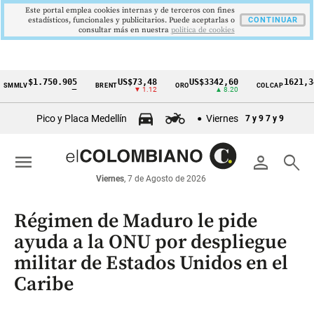
Este portal emplea cookies internas y de terceros con fines
estadísticos, funcionales y publicitarios. Puede aceptarlas o
CONTINUAR
consultar más en nuestra
politica de cookies
$1.750.905
US$73,48
US$3342,60
1621,34 pt
LV
BRENT
ORO
COLCAP
Cintillo
—
▼ 1.12
▲ 8.20
▲ 0.6
de
Pico y Placa Medellín
Viernes
7 y 9
7 y 9
indicadores
económicos
menu
person
search
Colombia
Viernes
, 7 de Agosto de 2026
Régimen de Maduro le pide
ayuda a la ONU por despliegue
militar de Estados Unidos en el
Caribe