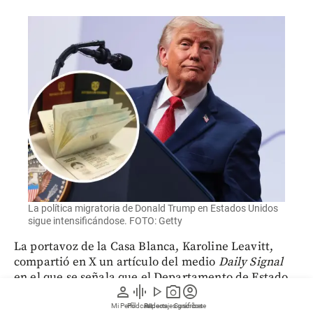
La política migratoria de Donald Trump en Estados Unidos
sigue intensificándose. FOTO: Getty
La portavoz de la Casa Blanca, Karoline Leavitt,
compartió en X un artículo del medio
Daily Signal
en el que se señala que el Departamento de Estado
person
graphic_eq
play_arrow
photo_camera
account_circle
amplió el control de las redes sociales a otros tipos
de visados para extranjeros.
Mi Perfil
Pódcast
Reportajes gráficos
Videos
Suscríbete