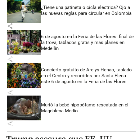
¿Tiene una patineta o cicla eléctrica? Ojo a
las nuevas reglas para circular en Colombia
share
6 de agosto en la Feria de las Flores: final de
la trova, tablados gratis y más planes en
Medellín
share
Concierto gratuito de Arelys Henao, tablado
en el Centro y recorridos por Santa Elena
este 6 de agosto en la Feria de las Flores
share
Murió la bebé hipopótamo rescatada en el
Magdalena Medio
share