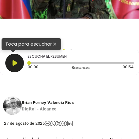
×
Toca para escuchar
1
2
ESCUCHA EL RESUMEN
Tiempo transcurrido: 0 segundos
Du
00:00
00:54
Brian Ferney Valencia Ríos
Digital - Alcance
27 de agosto de 2025