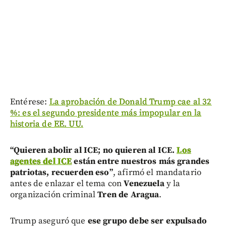
Entérese:
La aprobación de Donald Trump cae al 32
%: es el segundo presidente más impopular en la
historia de EE. UU.
“Quieren abolir al ICE; no quieren al ICE.
Los
agentes del ICE
están entre nuestros más grandes
patriotas, recuerden eso”
, afirmó el mandatario
antes de enlazar el tema con
Venezuela
y la
organización criminal
Tren de Aragua
.
Trump aseguró que
ese grupo debe ser expulsado