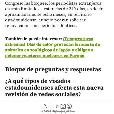
Congreso las bloquee, los periodistas extranjeros
estarán limitados a estancias de 240 días, es decir,
aproximadamente ocho meses, en territorio
estadounidense, aunque podrán solicitar
renovaciones por períodos idénticos.
También le puede interesar:
¡Temperaturas
extremas! Olas de calor provocan la muerte de
animales en zoológicos de Japón y obligan a
detener reactores nucleares en Europa
Bloque de preguntas y respuestas
¿A qué tipos de visados
estadounidenses afecta esta nueva
revisión de redes sociales?
person
graphic_eq
play_arrow
photo_camera
account_circle
La medida aplica a visados para periodistas
extranjeros, ciertos ciudadanos de México y Canadá,
Mi Perfil
Pódcast
Reportajes gráficos
Videos
Suscríbete