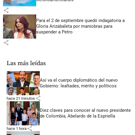
share
Para el 2 de septiembre quedó indagatoria a
Gloria Arizabaleta por maniobras para
suspender a Petro
share
Las más leídas
Así va el cuerpo diplomático del nuevo
Gobierno: lealtades, mérito y políticos
share
hace 21 minutos
Diez claves para conocer al nuevo presidente
de Colombia, Abelardo de la Espriella
share
hace 1 hora