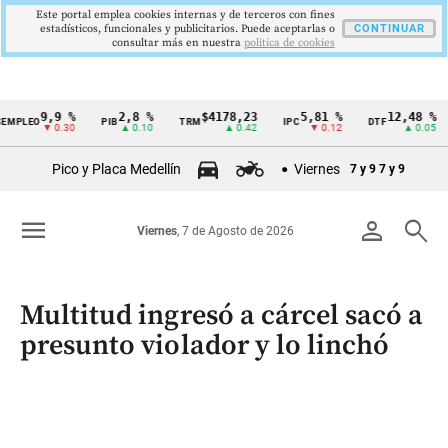
Este portal emplea cookies internas y de terceros con fines
estadísticos, funcionales y publicitarios. Puede aceptarlas o
CONTINUAR
consultar más en nuestra
politica de cookies
9,9 %
2,8 %
$4178,23
5,81 %
12,48 %
EO
PIB
TRM
IPC
DTF
UV
Cintillo
▼ 0.30
▲ 0.10
▲ 0.42
▼ 0.12
▲ 0.05
de
Pico y Placa Medellín
Viernes
7 y 9
7 y 9
indicadores
económicos
menu
person
search
Viernes
, 7 de Agosto de 2026
Colombia
Multitud ingresó a cárcel sacó a
presunto violador y lo linchó