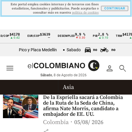
Este portal emplea cookies internas y de terceros con fines
estadísticos, funcionales y publicitarios. Puede aceptarlas o
CONTINUAR
consultar más en nuestra
politica de cookies
$4178
$3639
9,9 %
2,8 %
$4178
/COP
EUR/COP
DESEMPLEO
PIB
TRM
Cintillo
▲ 0.42
—
▼ 0.30
▲ 0.10
▲ 0
de
Pico y Placa Medellín
Sabado
no
no
indicadores
económicos
menu
person
search
Colombia
Sábado
, 8 de Agosto de 2026
Asia
De la Espriella sacará a Colombia
de la Ruta de la Seda de China,
afirma Nate Morris, candidato a
embajador de EE. UU.
Colombia
05/08/ 2026
share