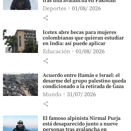
tras una avalancha en Pakistán
Deportes
01/08/ 2026
share
Icetex abre becas para mujeres
colombianas que quieran estudiar
en India: así puede aplicar
Educación
01/08/ 2026
share
Acuerdo entre Hamás e Israel: el
desarme del grupo palestino queda
condicionado a la retirada de Gaza
Mundo
31/07/ 2026
share
El famoso alpinista Nirmal Purja
está desaparecido junto a nueve
personas tras avalancha en