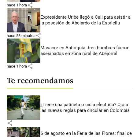
share
hace 1 hora
Expresidente Uribe llegó a Cali para asistir a
la posesión de Abelardo de la Espriella
share
hace 53 minutos
Masacre en Antioquia: tres hombres fueron
asesinados en zona rural de Abejorral
share
hace 1 hora
Te recomendamos
¿Tiene una patineta o cicla eléctrica? Ojo a
las nuevas reglas para circular en Colombia
share
6 de agosto en la Feria de las Flores: final de