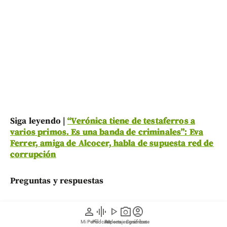
Siga leyendo |
“Verónica tiene de testaferros a
varios primos. Es una banda de criminales”: Eva
Ferrer, amiga de Alcocer, habla de supuesta red de
corrupción
Preguntas y respuestas
¿Por qué viajó Verónica Alcocer a
person
graphic_eq
play_arrow
photo_camera
account_circle
Suecia en medio de las acusaciones
Mi Perfil
Pódcast
Reportajes gráficos
Videos
Suscríbete