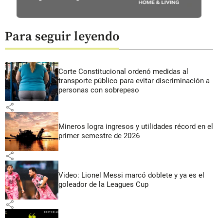
Para seguir leyendo
Corte Constitucional ordenó medidas al
transporte público para evitar discriminación a
personas con sobrepeso
share
Mineros logra ingresos y utilidades récord en el
primer semestre de 2026
share
Video: Lionel Messi marcó doblete y ya es el
goleador de la Leagues Cup
share