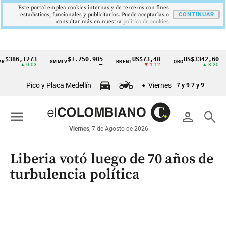
Este portal emplea cookies internas y de terceros con fines
estadísticos, funcionales y publicitarios. Puede aceptarlas o
CONTINUAR
consultar más en nuestra
politica de cookies
6,1273
$1.750.905
US$73,48
US$3342,60
SMMLV
BRENT
ORO
COL
Cintillo
▲ 0.03
—
▼ 1.12
▲ 8.20
de
Pico y Placa Medellín
Viernes
7 y 9
7 y 9
indicadores
económicos
menu
person
search
Colombia
Viernes
, 7 de Agosto de 2026
Liberia votó luego de 70 años de
turbulencia política