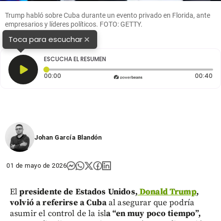
Trump habló sobre Cuba durante un evento privado en Florida, ante
empresarios y líderes políticos. FOTO: GETTY.
×
Toca para escuchar
ESCUCHA EL RESUMEN
Tiempo transcurrido: 0 segundos
Du
00:00
00:40
Johan García Blandón
01 de mayo de 2026
El
presidente de Estados Unidos,
Donald Trump
,
volvió a referirse a Cuba
al asegurar que podría
asumir el control de la isl
a “en muy poco tiempo”,