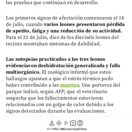
las pruebas que continúan en desarrollo.
Los primeros signos de afectación comenzaron el 18
de julio, cuando
varios leones presentaron pérdida
de apetito, fatiga y una reducción de su actividad.
Para el 22 de julio, diez de los dieciséis leones del
recinto mostraban síntomas de debilidad.
Las autopsias practicadas a las tres leonas
evidenciaron deshidratación generalizada y fallo
multiorgánico.
El zoológico informó que estos
hallazgos apuntan a que el estrés térmico pudo
haber contribuido a las
muertes
. Una portavoz del
parque indicó, según
AFP
, que el veterinario
sospecha que los fallecimientos estuvieron
relacionados con un golpe de calor debido a los
signos detectados durante las evaluaciones.
person
graphic_eq
play_arrow
photo_camera
account_circle
Le recomendamos leer:
¿Qué es una ola de calor y
Mi Perfil
Pódcast
Reportajes gráficos
Videos
Suscríbete