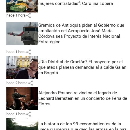
mujeres contratadas”: Carolina Lopera
share
hace 1 hora
Gremios de Antioquia piden al Gobierno que
ampliación del Aeropuerto José María
Córdova sea Proyecto de Interés Nacional
Estratégico
share
hace 1 hora
¿Día Distrital de Oración? El proyecto por el
que ateos planean demandar al alcalde Galán
en Bogotá
share
hace 2 horas
Alejandro Posada reivindica el legado de
Leonard Bernstein en un concierto de Feria de
Flores
share
hace 1 hora
La historia de los 99 excombatientes de la
única disidencia que dejó las armas en la paz