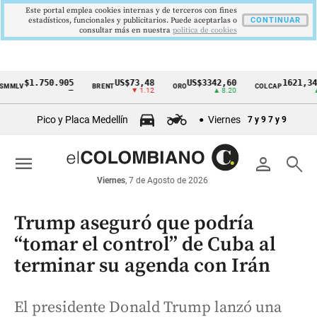
Este portal emplea cookies internas y de terceros con fines
estadísticos, funcionales y publicitarios. Puede aceptarlas o
CONTINUAR
consultar más en nuestra
politica de cookies
$1.750.905
US$73,48
US$3342,60
1621,34 pts
BRENT
ORO
COLCAP
Cintillo
—
▼ 1.12
▲ 8.20
▲ 0.67
de
Pico y Placa Medellín
Viernes
7 y 9
7 y 9
indicadores
económicos
menu
person
search
Colombia
Viernes
, 7 de Agosto de 2026
Trump aseguró que podría
“tomar el control” de Cuba al
terminar su agenda con Irán
El presidente Donald Trump lanzó una