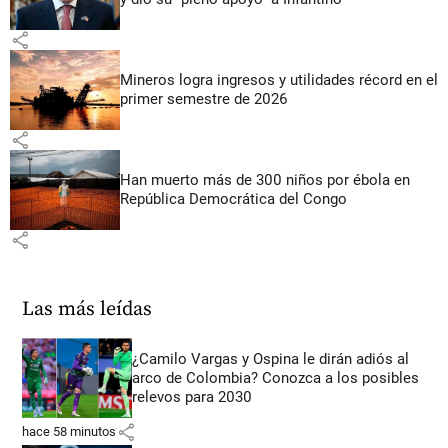
share
Mineros logra ingresos y utilidades récord en el
primer semestre de 2026
share
Han muerto más de 300 niños por ébola en
República Democrática del Congo
share
Las más leídas
¿Camilo Vargas y Ospina le dirán adiós al
arco de Colombia? Conozca a los posibles
relevos para 2030
share
hace 58 minutos