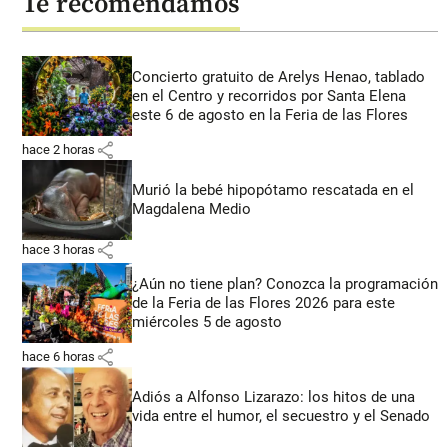
Te recomendamos
Concierto gratuito de Arelys Henao, tablado
en el Centro y recorridos por Santa Elena
este 6 de agosto en la Feria de las Flores
share
hace 2 horas
Murió la bebé hipopótamo rescatada en el
Magdalena Medio
share
hace 3 horas
¿Aún no tiene plan? Conozca la programación
de la Feria de las Flores 2026 para este
miércoles 5 de agosto
share
hace 6 horas
Adiós a Alfonso Lizarazo: los hitos de una
vida entre el humor, el secuestro y el Senado