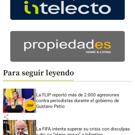
Para seguir leyendo
La FLIP reportó más de 2.000 agresiones
contra periodistas durante el gobierno de
Gustavo Petro
share
La FIFA intenta superar su crisis con disculpas
y dio su “pleno apoyo” a Infantino