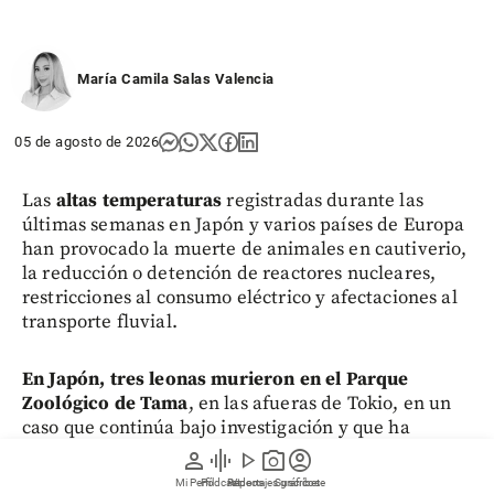
María Camila Salas Valencia
05 de agosto de 2026
Las
altas temperaturas
registradas durante las
últimas semanas en Japón y varios países de Europa
han provocado la muerte de animales en cautiverio,
la reducción o detención de reactores nucleares,
restricciones al consumo eléctrico y afectaciones al
transporte fluvial.
En Japón, tres leonas murieron en el Parque
Zoológico de Tama
, en las afueras de Tokio, en un
caso que continúa bajo investigación y que ha
reabierto el debate sobre las condiciones de los
person
graphic_eq
play_arrow
photo_camera
account_circle
animales en cautiverio. Al mismo tiempo,
la sequía
Mi Perfil
Pódcast
Reportajes gráficos
Videos
Suscríbete