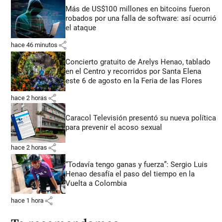
Más de US$100 millones en bitcoins fueron
robados por una falla de software: así ocurrió
el ataque
share
hace 46 minutos
Concierto gratuito de Arelys Henao, tablado
en el Centro y recorridos por Santa Elena
este 6 de agosto en la Feria de las Flores
share
hace 2 horas
Caracol Televisión presentó su nueva política
para prevenir el acoso sexual
share
hace 2 horas
“Todavía tengo ganas y fuerza”: Sergio Luis
Henao desafía el paso del tiempo en la
Vuelta a Colombia
share
hace 1 hora