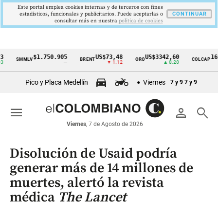
Este portal emplea cookies internas y de terceros con fines
estadísticos, funcionales y publicitarios. Puede aceptarlas o
CONTINUAR
consultar más en nuestra
politica de cookies
$1.750.905
US$73,48
US$3342,60
1621,34
SMMLV
BRENT
ORO
COLCAP
Cintillo
—
▼ 1.12
▲ 8.20
▲
de
Pico y Placa Medellín
Viernes
7 y 9
7 y 9
indicadores
económicos
menu
person
search
Colombia
Viernes
, 7 de Agosto de 2026
Disolución de Usaid podría
generar más de 14 millones de
muertes, alertó la revista
médica
The Lancet