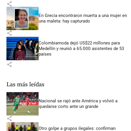
share
En Grecia encontraron muerta a una mujer en
una maleta: hay capturado
share
Colombiamoda dejó US$22 millones para
Medellín y reunió a 65.000 asistentes de 53
países
share
Las más leídas
Nacional se rajó ante América y volvió a
quedarse corto ante un grande
share
Otro golpe a grupos ilegales: confirman