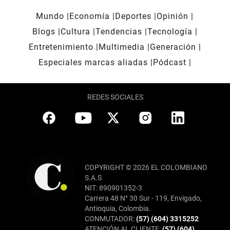
Mundo
Economía
Deportes
Opinión
Blogs
Cultura
Tendencias
Tecnología
Entretenimiento
Multimedia
Generación
Especiales marcas aliadas
Pódcast
REDES SOCIALES
COPYRIGHT © 2026 EL COLOMBIANO
S.A.S
NIT: 890901352-3
Carrera 48 N° 30 Sur - 119, Envigado,
Antioquia, Colombia.
CONMUTADOR:
(57) (604) 3315252
ATENCIÓN AL CLIENTE:
(57) (604)