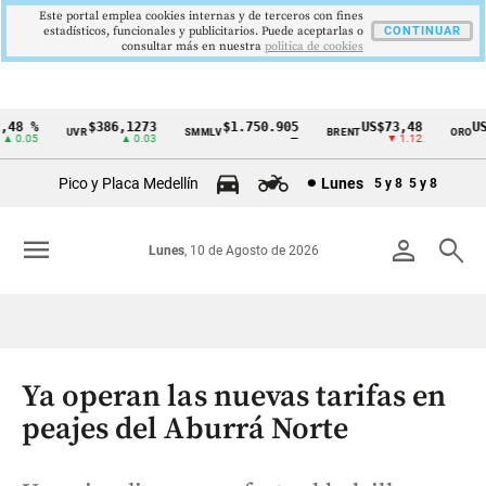
Este portal emplea cookies internas y de terceros con fines
estadísticos, funcionales y publicitarios. Puede aceptarlas o
CONTINUAR
consultar más en nuestra
politica de cookies
8 %
$386,1273
$1.750.905
US$73,48
US$3
UVR
SMMLV
BRENT
ORO
Cintillo
0.05
▲ 0.03
—
▼ 1.12
de
Pico y Placa Medellín
Lunes
5 y 8
5 y 8
indicadores
económicos
menu
person
search
Lunes
, 10 de Agosto de 2026
Colombia
Ya operan las nuevas tarifas en
peajes del Aburrá Norte