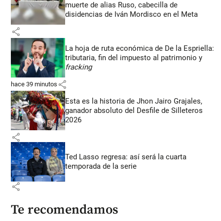
muerte de alias Ruso, cabecilla de
disidencias de Iván Mordisco en el Meta
share
La hoja de ruta económica de De la Espriella:
tributaria, fin del impuesto al patrimonio y
fracking
share
hace 39 minutos
Esta es la historia de Jhon Jairo Grajales,
ganador absoluto del Desfile de Silleteros
2026
share
Ted Lasso regresa: así será la cuarta
temporada de la serie
share
Te recomendamos