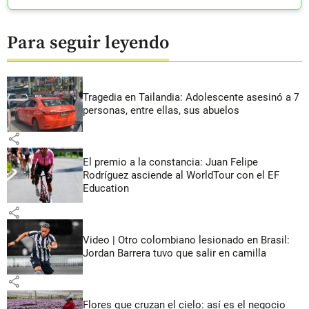
Para seguir leyendo
Tragedia en Tailandia: Adolescente asesinó a 7
personas, entre ellas, sus abuelos
share
El premio a la constancia: Juan Felipe
Rodríguez asciende al WorldTour con el EF
Education
share
Video | Otro colombiano lesionado en Brasil:
Jordan Barrera tuvo que salir en camilla
share
Flores que cruzan el cielo: así es el negocio