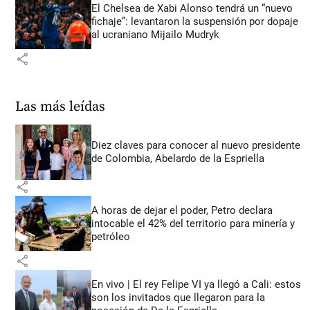
El Chelsea de Xabi Alonso tendrá un “nuevo
fichaje”: levantaron la suspensión por dopaje
al ucraniano Mijailo Mudryk
share
Las más leídas
Diez claves para conocer al nuevo presidente
de Colombia, Abelardo de la Espriella
share
A horas de dejar el poder, Petro declara
intocable el 42% del territorio para minería y
petróleo
share
En vivo | El rey Felipe VI ya llegó a Cali: estos
son los invitados que llegaron para la