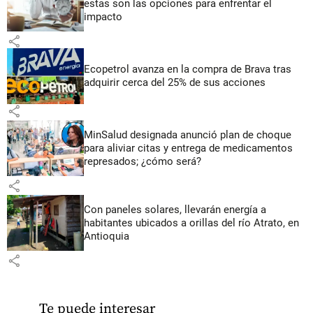
estas son las opciones para enfrentar el
impacto
share
Ecopetrol avanza en la compra de Brava tras
adquirir cerca del 25% de sus acciones
share
MinSalud designada anunció plan de choque
para aliviar citas y entrega de medicamentos
represados; ¿cómo será?
share
Con paneles solares, llevarán energía a
habitantes ubicados a orillas del río Atrato, en
Antioquia
share
Te puede interesar