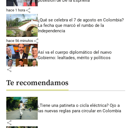
posesión de De la Espriella
share
hace 1 hora
¿Qué se celebra el 7 de agosto en Colombia?
La fecha que marcó el rumbo de la
Independencia
share
hace 56 minutos
Así va el cuerpo diplomático del nuevo
Gobierno: lealtades, mérito y políticos
share
Te recomendamos
¿Tiene una patineta o cicla eléctrica? Ojo a
las nuevas reglas para circular en Colombia
share