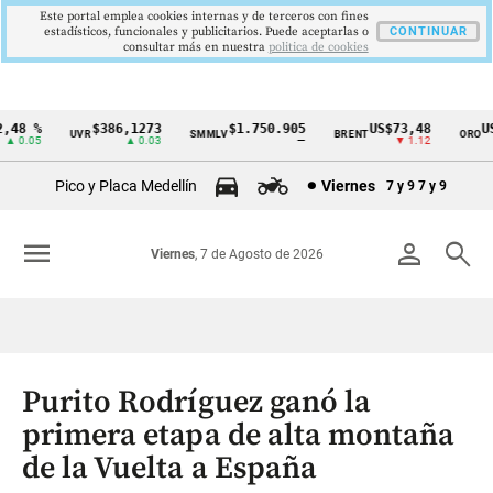
Este portal emplea cookies internas y de terceros con fines
estadísticos, funcionales y publicitarios. Puede aceptarlas o
CONTINUAR
consultar más en nuestra
politica de cookies
48 %
$386,1273
$1.750.905
US$73,48
US$
UVR
SMMLV
BRENT
ORO
Cintillo
 0.05
▲ 0.03
—
▼ 1.12
de
Pico y Placa Medellín
Viernes
7 y 9
7 y 9
indicadores
económicos
menu
person
search
Viernes
, 7 de Agosto de 2026
Colombia
Purito Rodríguez ganó la
primera etapa de alta montaña
de la Vuelta a España