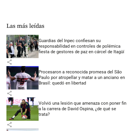
Las más leídas
Guardias del Inpec confiesan su
responsabilidad en controles de polémica
fiesta de gestores de paz en cárcel de Itagüí
share
Procesaron a reconocida promesa del São
Paulo por atropellar y matar a un anciano en
Brasil: quedó en libertad
share
Volvió una lesión que amenaza con poner fin
a la carrera de David Ospina, ¿de qué se
trata?
share