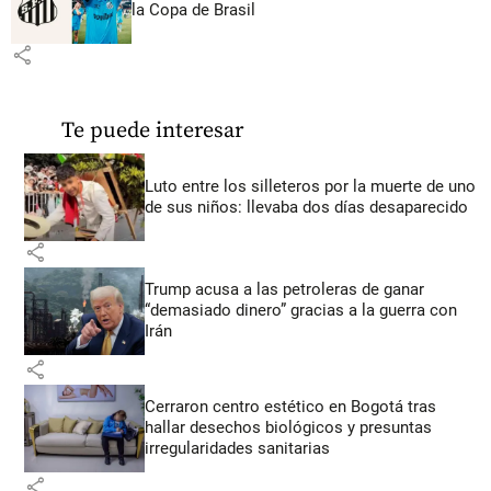
la Copa de Brasil
share
Te puede interesar
Luto entre los silleteros por la muerte de uno
de sus niños: llevaba dos días desaparecido
share
Trump acusa a las petroleras de ganar
“demasiado dinero” gracias a la guerra con
Irán
share
Cerraron centro estético en Bogotá tras
hallar desechos biológicos y presuntas
irregularidades sanitarias
share