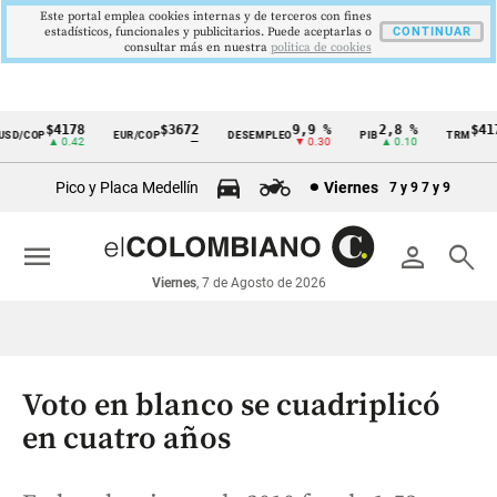
Este portal emplea cookies internas y de terceros con fines
estadísticos, funcionales y publicitarios. Puede aceptarlas o
CONTINUAR
consultar más en nuestra
politica de cookies
$4178
$3672
9,9 %
2,8 %
$4178
D/COP
EUR/COP
DESEMPLEO
PIB
TRM
Cintillo
▲ 0.42
—
▼ 0.30
▲ 0.10
▲ 
de
Pico y Placa Medellín
Viernes
7 y 9
7 y 9
indicadores
económicos
menu
person
search
Colombia
Viernes
, 7 de Agosto de 2026
Voto en blanco se cuadriplicó
en cuatro años