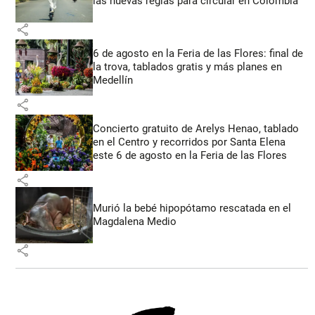
las nuevas reglas para circular en Colombia
share
6 de agosto en la Feria de las Flores: final de
la trova, tablados gratis y más planes en
Medellín
share
Concierto gratuito de Arelys Henao, tablado
en el Centro y recorridos por Santa Elena
este 6 de agosto en la Feria de las Flores
share
Murió la bebé hipopótamo rescatada en el
Magdalena Medio
share