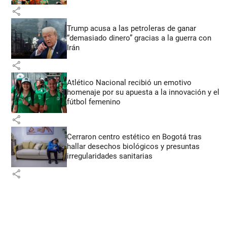
share
Trump acusa a las petroleras de ganar
“demasiado dinero” gracias a la guerra con
Irán
share
Atlético Nacional recibió un emotivo
homenaje por su apuesta a la innovación y el
fútbol femenino
share
Cerraron centro estético en Bogotá tras
hallar desechos biológicos y presuntas
irregularidades sanitarias
share