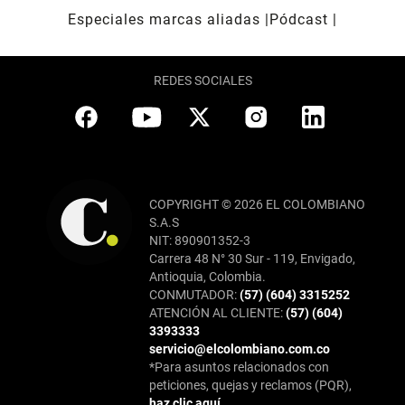
Especiales marcas aliadas
Pódcast
REDES SOCIALES
COPYRIGHT © 2026 EL COLOMBIANO
S.A.S
NIT: 890901352-3
Carrera 48 N° 30 Sur - 119, Envigado,
Antioquia, Colombia.
CONMUTADOR:
(57) (604) 3315252
ATENCIÓN AL CLIENTE:
(57) (604)
3393333
servicio@elcolombiano.com.co
*Para asuntos relacionados con
peticiones, quejas y reclamos (PQR),
haz clic aquí