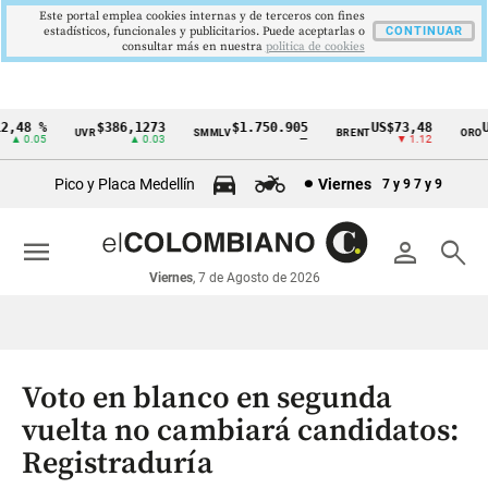
Este portal emplea cookies internas y de terceros con fines
estadísticos, funcionales y publicitarios. Puede aceptarlas o
CONTINUAR
consultar más en nuestra
politica de cookies
,48 %
$386,1273
$1.750.905
US$73,48
US
UVR
SMMLV
BRENT
ORO
Cintillo
▲ 0.05
▲ 0.03
—
▼ 1.12
de
Pico y Placa Medellín
Viernes
7 y 9
7 y 9
indicadores
económicos
menu
person
search
Colombia
Viernes
, 7 de Agosto de 2026
Voto en blanco en segunda
vuelta no cambiará candidatos:
Registraduría