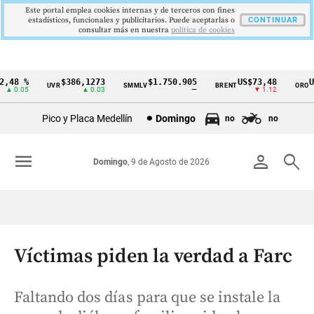
Este portal emplea cookies internas y de terceros con fines
estadísticos, funcionales y publicitarios. Puede aceptarlas o
CONTINUAR
consultar más en nuestra
politica de cookies
48 %
$386,1273
$1.750.905
US$73,48
US$
UVR
SMMLV
BRENT
ORO
Cintillo
 0.05
▲ 0.03
—
▼ 1.12
de
Pico y Placa Medellín
Domingo
no
no
indicadores
económicos
menu
person
search
Domingo
, 9 de Agosto de 2026
Colombia
Víctimas piden la verdad a Farc
Faltando dos días para que se instale la