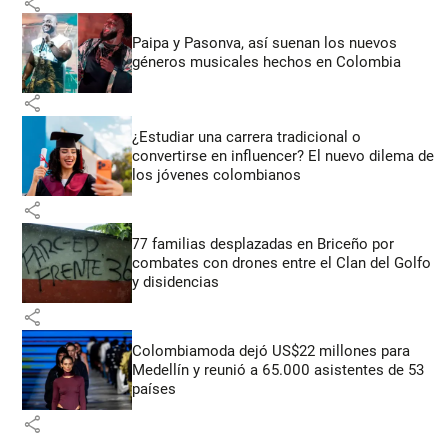
share
Paipa y Pasonva, así suenan los nuevos
géneros musicales hechos en Colombia
share
¿Estudiar una carrera tradicional o
convertirse en influencer? El nuevo dilema de
los jóvenes colombianos
share
77 familias desplazadas en Briceño por
combates con drones entre el Clan del Golfo
y disidencias
share
Colombiamoda dejó US$22 millones para
Medellín y reunió a 65.000 asistentes de 53
países
share