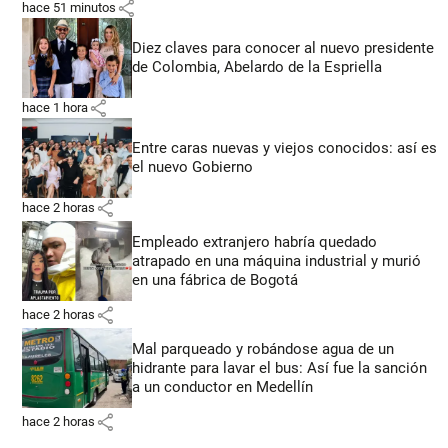
share
hace 51 minutos
Diez claves para conocer al nuevo presidente
de Colombia, Abelardo de la Espriella
share
hace 1 hora
Entre caras nuevas y viejos conocidos: así es
el nuevo Gobierno
share
hace 2 horas
Empleado extranjero habría quedado
atrapado en una máquina industrial y murió
en una fábrica de Bogotá
share
hace 2 horas
Mal parqueado y robándose agua de un
hidrante para lavar el bus: Así fue la sanción
a un conductor en Medellín
share
hace 2 horas