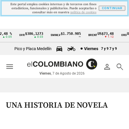
Este portal emplea cookies internas y de terceros con fines
estadísticos, funcionales y publicitarios. Puede aceptarlas o
CONTINUAR
consultar más en nuestra
politica de cookies
48 %
$386,1273
$1.750.905
US$73,48
US$
UVR
SMMLV
BRENT
ORO
Cintillo
 0.05
▲ 0.03
—
▼ 1.12
de
Pico y Placa Medellín
Viernes
7 y 9
7 y 9
indicadores
económicos
menu
person
search
Colombia
Viernes
, 7 de Agosto de 2026
UNA HISTORIA DE NOVELA