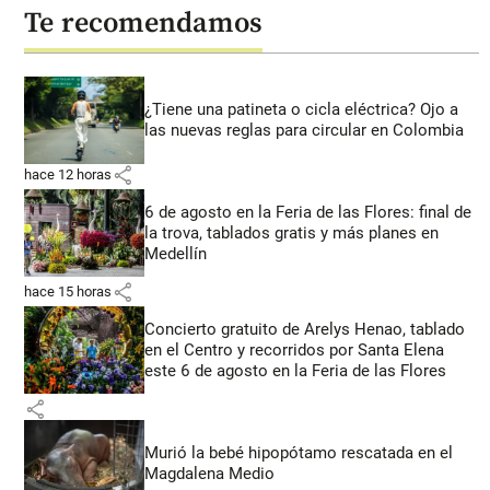
Te recomendamos
¿Tiene una patineta o cicla eléctrica? Ojo a
las nuevas reglas para circular en Colombia
share
hace 12 horas
6 de agosto en la Feria de las Flores: final de
la trova, tablados gratis y más planes en
Medellín
share
hace 15 horas
Concierto gratuito de Arelys Henao, tablado
en el Centro y recorridos por Santa Elena
este 6 de agosto en la Feria de las Flores
share
Murió la bebé hipopótamo rescatada en el
Magdalena Medio