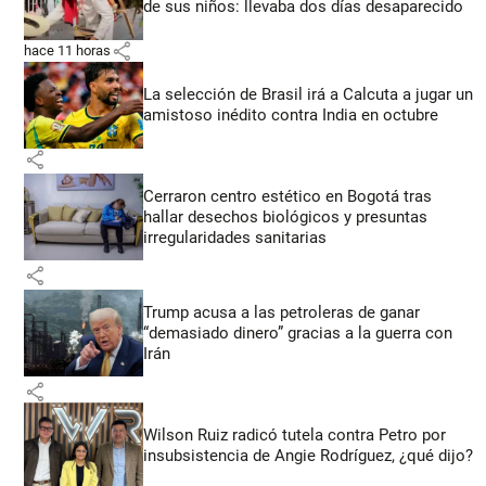
de sus niños: llevaba dos días desaparecido
share
hace 11 horas
La selección de Brasil irá a Calcuta a jugar un
amistoso inédito contra India en octubre
share
Cerraron centro estético en Bogotá tras
hallar desechos biológicos y presuntas
irregularidades sanitarias
share
Trump acusa a las petroleras de ganar
“demasiado dinero” gracias a la guerra con
Irán
share
Wilson Ruiz radicó tutela contra Petro por
insubsistencia de Angie Rodríguez, ¿qué dijo?