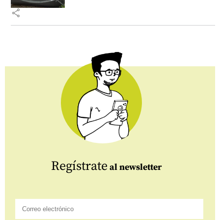
share
Regístrate
al newsletter