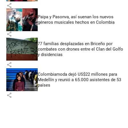
share
Paipa y Pasonva, así suenan los nuevos
géneros musicales hechos en Colombia
share
77 familias desplazadas en Briceño por
combates con drones entre el Clan del Golfo
y disidencias
share
Colombiamoda dejó US$22 millones para
Medellín y reunió a 65.000 asistentes de 53
países
share