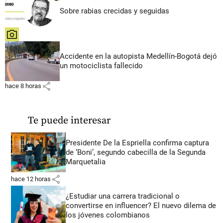
Sobre rabias crecidas y seguidas
share
Accidente en la autopista Medellín-Bogotá dejó
un motociclista fallecido
share
hace 8 horas
Te puede interesar
Presidente De la Espriella confirma captura
de ‘Boni’, segundo cabecilla de la Segunda
Marquetalia
share
hace 12 horas
¿Estudiar una carrera tradicional o
convertirse en influencer? El nuevo dilema de
los jóvenes colombianos