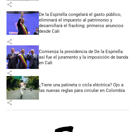
share
De la Espriella congelará el gasto público,
eliminará el impuesto al patrimonio y
desarrollará el fracking: primeros anuncios
desde Cali
share
Comienza la presidencia de De la Espriella:
así fue el juramento y la imposición de banda
en Cali
share
¿Tiene una patineta o cicla eléctrica? Ojo a
las nuevas reglas para circular en Colombia
share