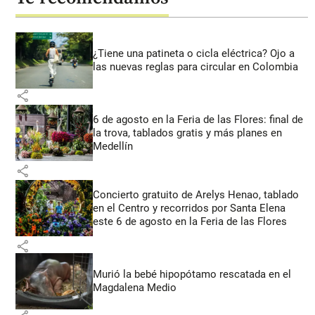
¿Tiene una patineta o cicla eléctrica? Ojo a
las nuevas reglas para circular en Colombia
share
6 de agosto en la Feria de las Flores: final de
la trova, tablados gratis y más planes en
Medellín
share
Concierto gratuito de Arelys Henao, tablado
en el Centro y recorridos por Santa Elena
este 6 de agosto en la Feria de las Flores
share
Murió la bebé hipopótamo rescatada en el
Magdalena Medio