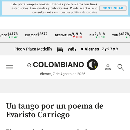
Este portal emplea cookies internas y de terceros con fines
estadísticos, funcionales y publicitarios. Puede aceptarlas o
CONTINUAR
consultar más en nuestra
politica de cookies
$4178
$3672
9,9 %
2,8 %
$4178,2
COP
EUR/COP
DESEMPLEO
PIB
TRM
Cintillo
▲ 0.42
—
▼ 0.30
▲ 0.10
▲ 0.4
de
Pico y Placa Medellín
Viernes
7 y 9
7 y 9
indicadores
económicos
menu
person
search
Colombia
Viernes
, 7 de Agosto de 2026
Un tango por un poema de
Evaristo Carriego