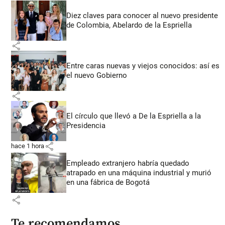
Diez claves para conocer al nuevo presidente
de Colombia, Abelardo de la Espriella
share
Entre caras nuevas y viejos conocidos: así es
el nuevo Gobierno
share
El círculo que llevó a De la Espriella a la
Presidencia
share
hace 1 hora
Empleado extranjero habría quedado
atrapado en una máquina industrial y murió
en una fábrica de Bogotá
share
Te recomendamos