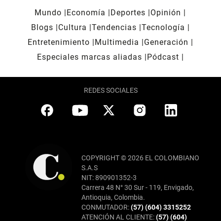
Mundo
Economía
Deportes
Opinión
Blogs
Cultura
Tendencias
Tecnología
Entretenimiento
Multimedia
Generación
Especiales marcas aliadas
Pódcast
REDES SOCIALES
COPYRIGHT © 2026 EL COLOMBIANO
S.A.S
NIT: 890901352-3
Carrera 48 N° 30 Sur - 119, Envigado,
Antioquia, Colombia.
CONMUTADOR:
(57) (604) 3315252
ATENCIÓN AL CLIENTE:
(57) (604)