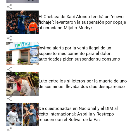
share
El Chelsea de Xabi Alonso tendrá un “nuevo
fichaje”: levantaron la suspensión por dopaje
al ucraniano Mijailo Mudryk
share
Invima alerta por la venta ilegal de un
supuesto medicamento para el dolor:
autoridades piden suspender su consumo
share
Luto entre los silleteros por la muerte de uno
de sus niños: llevaba dos días desaparecido
share
De cuestionados en Nacional y el DIM al
éxito internacional: Asprilla y Restrepo
renacen con el Bolívar de la Paz
share