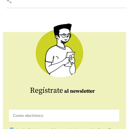
share
Regístrate
al newsletter