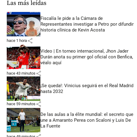
Las más leídas
Fiscalía le pide a la Cámara de
Representantes investigar a Petro por difundir
historia clínica de Kevin Acosta
share
hace 1 hora
Video | En torneo internacional, Jhon Jader
Durán anota su primer gol oficial con Benfica,
véalo aquí
share
hace 43 minutos
¡Se queda!: Vinicius seguirá en el Real Madrid
hasta 2032
share
hace 59 minutos
De las aulas a la élite mundial: el secreto que
une a Amaranto Perea con Scaloni y Luis De
La Fuente
share
hace 49 minutos