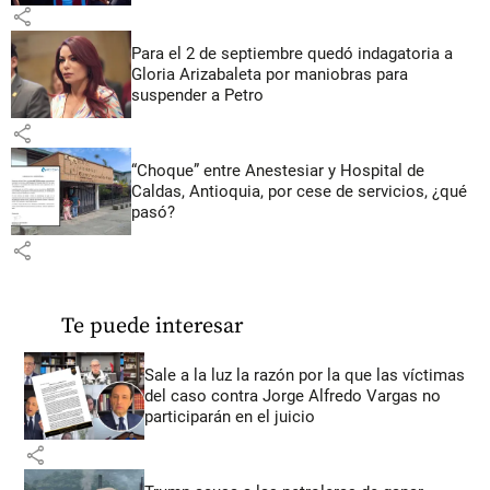
share
Para el 2 de septiembre quedó indagatoria a
Gloria Arizabaleta por maniobras para
suspender a Petro
share
“Choque” entre Anestesiar y Hospital de
Caldas, Antioquia, por cese de servicios, ¿qué
pasó?
share
Te puede interesar
Sale a la luz la razón por la que las víctimas
del caso contra Jorge Alfredo Vargas no
participarán en el juicio
share