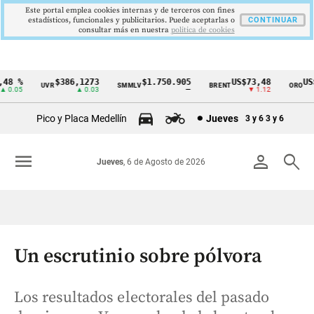
Este portal emplea cookies internas y de terceros con fines
estadísticos, funcionales y publicitarios. Puede aceptarlas o
CONTINUAR
consultar más en nuestra
politica de cookies
8 %
$386,1273
$1.750.905
US$73,48
US$3
UVR
SMMLV
BRENT
ORO
Cintillo
.05
▲ 0.03
—
▼ 1.12
de
Pico y Placa Medellín
Jueves
3 y 6
3 y 6
indicadores
económicos
menu
person
search
Jueves
, 6 de Agosto de 2026
Colombia
Un escrutinio sobre pólvora
Los resultados electorales del pasado