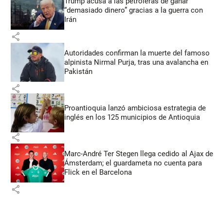
Trump acusa a las petroleras de ganar
“demasiado dinero” gracias a la guerra con
Irán
share
Autoridades confirman la muerte del famoso
alpinista Nirmal Purja, tras una avalancha en
Pakistán
share
Proantioquia lanzó ambiciosa estrategia de
inglés en los 125 municipios de Antioquia
share
Marc-André Ter Stegen llega cedido al Ajax de
Ámsterdam; el guardameta no cuenta para
Flick en el Barcelona
share