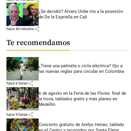
¿Se decidió? Álvaro Uribe iría a la posesión
de De la Espriella en Cali
share
hace 40 minutos
Te recomendamos
¿Tiene una patineta o cicla eléctrica? Ojo a
las nuevas reglas para circular en Colombia
share
hace 6 horas
6 de agosto en la Feria de las Flores: final de
la trova, tablados gratis y más planes en
Medellín
share
hace 9 horas
Concierto gratuito de Arelys Henao, tablado
en el Centro y recorridos por Santa Elena