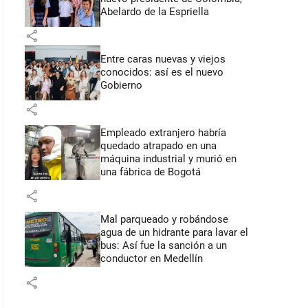
Abelardo de la Espriella
share
Entre caras nuevas y viejos
conocidos: así es el nuevo
Gobierno
share
Empleado extranjero habría
quedado atrapado en una
máquina industrial y murió en
una fábrica de Bogotá
share
Mal parqueado y robándose
agua de un hidrante para lavar el
bus: Así fue la sanción a un
conductor en Medellín
share