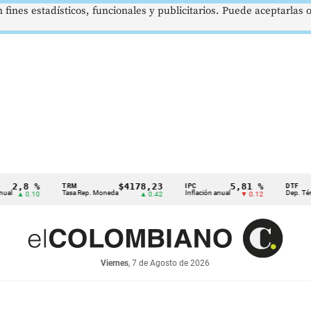
 fines estadísticos, funcionales y publicitarios. Puede aceptarlas
,8 %
$4178,23
5,81 %
TRM
IPC
DTF
Tasa Rep. Moneda
Inflación anual
Dep. Término F
▲ 0.10
▲ 0.42
▼ 0.12
Viernes
, 7 de Agosto de 2026