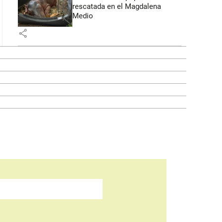
rescatada en el Magdalena
Medio
share