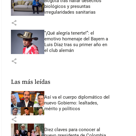
Bogotá tras hallar desechos
biológicos y presuntas
irregularidades sanitarias
share
“¡Qué alegría tenerte!”: el
emotivo homenaje del Bayern a
Luis Díaz tras su primer año en
el club alemán
share
Las más leídas
Así va el cuerpo diplomático del
nuevo Gobierno: lealtades,
mérito y políticos
share
Diez claves para conocer al
nuevo presidente de Colombia,