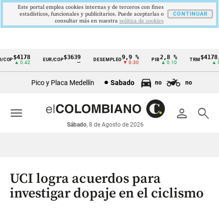
Este portal emplea cookies internas y de terceros con fines
estadísticos, funcionales y publicitarios. Puede aceptarlas o
CONTINUAR
consultar más en nuestra
politica de cookies
$4178
$3639
9,9 %
2,8 %
$4178,2
COP
EUR/COP
DESEMPLEO
PIB
TRM
Cintillo
▲ 0.42
—
▼ 0.30
▲ 0.10
▲ 0.
de
Pico y Placa Medellín
Sabado
no
no
indicadores
económicos
menu
person
search
Colombia
Sábado
, 8 de Agosto de 2026
UCI logra acuerdos para
investigar dopaje en el ciclismo