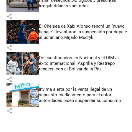
hallar desechos biológicos y presuntas
irregularidades sanitarias
share
El Chelsea de Xabi Alonso tendrá un “nuevo
fichaje”: levantaron la suspensión por dopaje
al ucraniano Mijailo Mudryk
share
De cuestionados en Nacional y el DIM al
éxito internacional: Asprilla y Restrepo
renacen con el Bolívar de la Paz
share
Invima alerta por la venta ilegal de un
supuesto medicamento para el dolor:
autoridades piden suspender su consumo
share