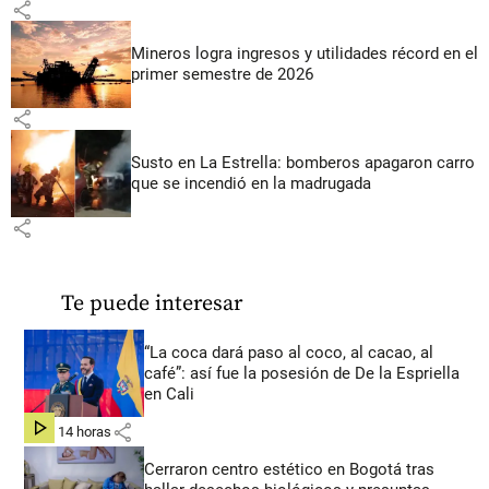
share
Mineros logra ingresos y utilidades récord en el
primer semestre de 2026
share
Susto en La Estrella: bomberos apagaron carro
que se incendió en la madrugada
share
Te puede interesar
“La coca dará paso al coco, al cacao, al
café”: así fue la posesión de De la Espriella
en Cali
share
hace 14 horas
Cerraron centro estético en Bogotá tras