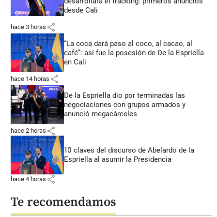
desarrollará el fracking: primeros anuncios
desde Cali
share
hace 3 horas
“La coca dará paso al coco, al cacao, al
café”: así fue la posesión de De la Espriella
en Cali
share
hace 14 horas
De la Espriella dio por terminadas las
negociaciones con grupos armados y
anunció megacárceles
share
hace 2 horas
10 claves del discurso de Abelardo de la
Espriella al asumir la Presidencia
share
hace 4 horas
Te recomendamos