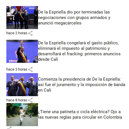
De la Espriella dio por terminadas las
negociaciones con grupos armados y
anunció megacárceles
share
hace 2 horas
De la Espriella congelará el gasto público,
eliminará el impuesto al patrimonio y
desarrollará el fracking: primeros anuncios
desde Cali
share
hace 3 horas
Comienza la presidencia de De la Espriella:
así fue el juramento y la imposición de banda
en Cali
share
hace 8 horas
¿Tiene una patineta o cicla eléctrica? Ojo a
las nuevas reglas para circular en Colombia
share