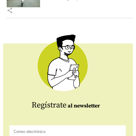
share
Regístrate
al newsletter