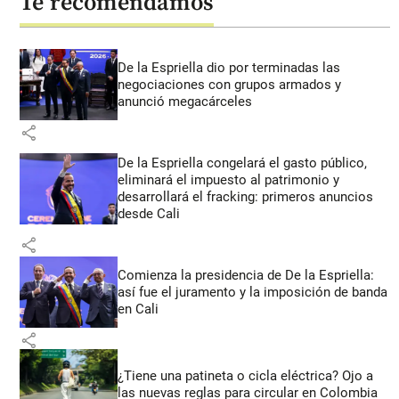
Te recomendamos
De la Espriella dio por terminadas las
negociaciones con grupos armados y
anunció megacárceles
share
De la Espriella congelará el gasto público,
eliminará el impuesto al patrimonio y
desarrollará el fracking: primeros anuncios
desde Cali
share
Comienza la presidencia de De la Espriella:
así fue el juramento y la imposición de banda
en Cali
share
¿Tiene una patineta o cicla eléctrica? Ojo a
las nuevas reglas para circular en Colombia