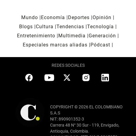
Mundo
Economía
Deportes
Opinión
Blogs
Cultura
Tendencias
Tecnología
Entretenimiento
Multimedia
Generación
Especiales marcas aliadas
Pódcast
REDES SOCIALES
COPYRIGHT © 2026 EL COLOMBIANO
S.A.S
NIT: 890901352-3
Carrera 48 N° 30 Sur - 119, Envigado,
Antioquia, Colombia.