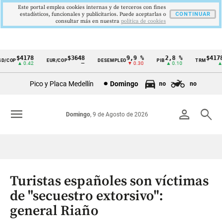
Este portal emplea cookies internas y de terceros con fines
estadísticos, funcionales y publicitarios. Puede aceptarlas o
CONTINUAR
consultar más en nuestra
politica de cookies
$4178
$3648
9,9 %
2,8 %
$4178,
COP
EUR/COP
DESEMPLEO
PIB
TRM
Cintillo
▲ 0.42
—
▼ 0.30
▲ 0.10
▲ 0.
de
Pico y Placa Medellín
Domingo
no
no
indicadores
económicos
menu
person
search
Domingo
, 9 de Agosto de 2026
Colombia
Turistas españoles son víctimas
de "secuestro extorsivo":
general Riaño