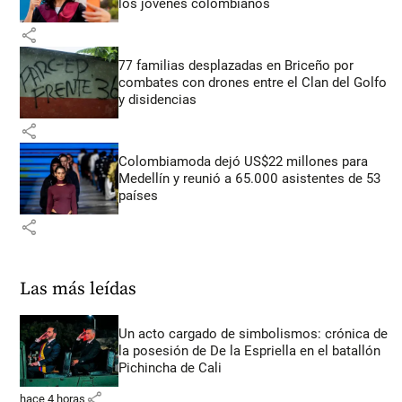
los jóvenes colombianos
share
77 familias desplazadas en Briceño por
combates con drones entre el Clan del Golfo
y disidencias
share
Colombiamoda dejó US$22 millones para
Medellín y reunió a 65.000 asistentes de 53
países
share
Las más leídas
Un acto cargado de simbolismos: crónica de
la posesión de De la Espriella en el batallón
Pichincha de Cali
share
hace 4 horas