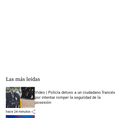
Las más leídas
Video | Policía detuvo a un ciudadano francés
por intentar romper la seguridad de la
posesión
share
hace 24 minutos