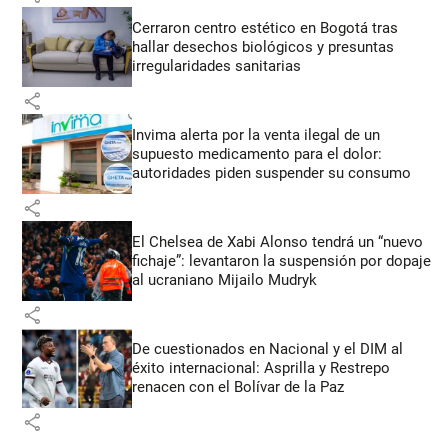
Cerraron centro estético en Bogotá tras
hallar desechos biológicos y presuntas
irregularidades sanitarias
share
Invima alerta por la venta ilegal de un
supuesto medicamento para el dolor:
autoridades piden suspender su consumo
share
El Chelsea de Xabi Alonso tendrá un “nuevo
fichaje”: levantaron la suspensión por dopaje
al ucraniano Mijailo Mudryk
share
De cuestionados en Nacional y el DIM al
éxito internacional: Asprilla y Restrepo
renacen con el Bolívar de la Paz
share