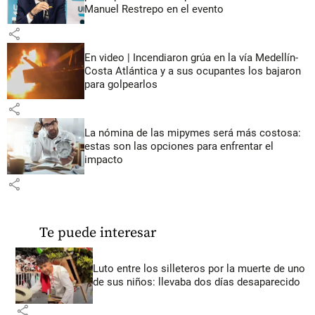
Manuel Restrepo en el evento
share
En video | Incendiaron grúa en la vía Medellín-
Costa Atlántica y a sus ocupantes los bajaron
para golpearlos
share
La nómina de las mipymes será más costosa:
estas son las opciones para enfrentar el
impacto
share
Te puede interesar
Luto entre los silleteros por la muerte de uno
de sus niños: llevaba dos días desaparecido
share