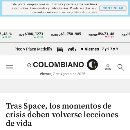
Este portal emplea cookies internas y de terceros con fines
estadísticos, funcionales y publicitarios. Puede aceptarlas o
CONTINUAR
consultar más en nuestra
politica de cookies
48 %
$386,1273
$1.750.905
US$73,48
US$
UVR
SMMLV
BRENT
ORO
Cintillo
 0.05
▲ 0.03
—
▼ 1.12
de
Pico y Placa Medellín
Viernes
7 y 9
7 y 9
indicadores
económicos
menu
person
search
Colombia
Viernes
, 7 de Agosto de 2026
Tras Space, los momentos de
crisis deben volverse lecciones
de vida