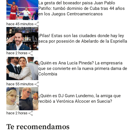
La gesta del boxeador paisa Juan Pablo
Patiño: tumbó dominio de Cuba tras 44 años
en los Juegos Centroamericanos
share
hace 45 minutos
¡Pilas! Estas son las ciudades donde hay ley
seca por posesión de Abelardo de la Espriella
share
hace 2 horas
¿Quién es Ana Lucía Pineda? La empresaria
que se convierte en la nueva primera dama de
Colombia
share
hace 55 minutos
¿Quién es DJ Gunn Lundemo, la amiga que
recibió a Verónica Alcocer en Suecia?
share
hace 2 horas
Te recomendamos