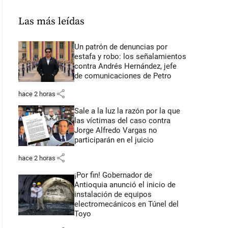
Las más leídas
Un patrón de denuncias por
estafa y robo: los señalamientos
contra Andrés Hernández, jefe
de comunicaciones de Petro
share
hace 2 horas
Sale a la luz la razón por la que
las víctimas del caso contra
Jorge Alfredo Vargas no
participarán en el juicio
share
hace 2 horas
¡Por fin! Gobernador de
Antioquia anunció el inicio de
instalación de equipos
electromecánicos en Túnel del
Toyo