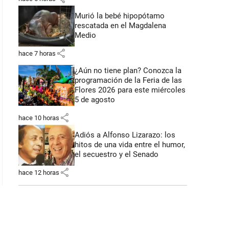
Murió la bebé hipopótamo
rescatada en el Magdalena
Medio
share
hace 7 horas
¿Aún no tiene plan? Conozca la
programación de la Feria de las
Flores 2026 para este miércoles
5 de agosto
share
hace 10 horas
Adiós a Alfonso Lizarazo: los
hitos de una vida entre el humor,
el secuestro y el Senado
share
hace 12 horas