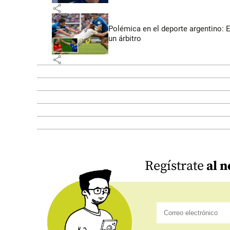
share
Polémica en el deporte argentino: 
un árbitro
share
Regístrate
al n