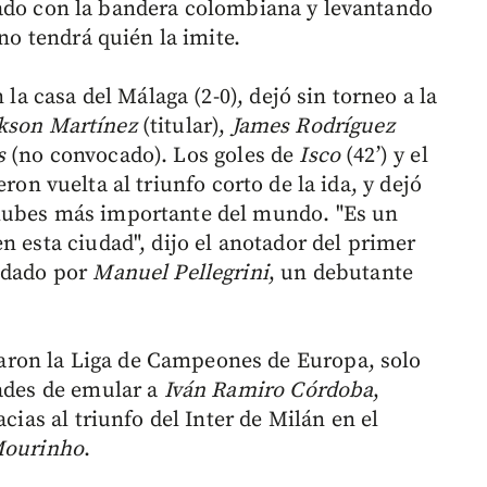
ado con la bandera colombiana y levantando
 no tendrá quién la imite.
 la casa del Málaga (2-0), dejó sin torneo a la
kson
Martínez
(titular),
James
Rodríguez
s
(no convocado). Los goles de
Isco
(42’) y el
ieron vuelta al triunfo corto de la ida, y dejó
lubes más importante del mundo. "Es un
n esta ciudad", dijo el anotador del primer
andado por
Manuel Pellegrini
, un debutante
ron la Liga de Campeones de Europa, solo
dades de emular a
Iván Ramiro Córdoba
,
acias al triunfo del Inter de Milán en el
ourinho
.