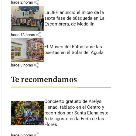
share
hace 2 horas
La JEP anunció el inicio de la
sexta fase de búsqueda en La
Escombrera, de Medellín
share
hace 13 horas
El Museo del Fútbol abre las
puertas en el Solar del Águila
share
hace 3 horas
Te recomendamos
Concierto gratuito de Arelys
Henao, tablado en el Centro y
recorridos por Santa Elena este
6 de agosto en la Feria de las
Flores
share
hace 6 horas