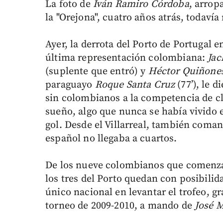
La foto de
Iván Ramiro Córdoba
, arrop
la "Orejona", cuatro años atrás, todavía
Ayer, la derrota del Porto de Portugal en
última representación colombiana:
Jac
(suplente que entró) y
Héctor
Quiñone
paraguayo
Roque
Santa
Cruz
(77’), le d
sin colombianos a la competencia de c
sueño, algo que nunca se había vivido e
gol. Desde el Villarreal, también com
español no llegaba a cuartos.
De los nueve colombianos que comenza
los tres del Porto quedan con posibili
único nacional en levantar el trofeo, gr
torneo de 2009-2010, a mando de
José
M