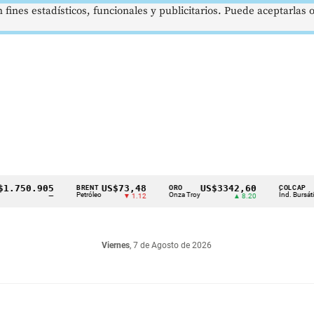
 fines estadísticos, funcionales y publicitarios. Puede aceptarlas
0.905
US$73,48
US$3342,60
1621
BRENT
ORO
COLCAP
Petróleo
Onza Troy
Índ. Bursátil
—
▼ 1.12
▲ 8.20
Viernes
, 7 de Agosto de 2026