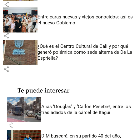
share
Entre caras nuevas y viejos conocidos: así es
el nuevo Gobierno
share
¿Qué es el Centro Cultural de Cali y por qué
generó polémica como sede alterna de De La
Espriella?
share
Te puede interesar
Alias ‘Douglas’ y ‘Carlos Pesebre’, entre los
trasladados de la cárcel de Itagüí
share
DIM buscará, en su partido 40 del año,