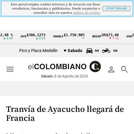
Este portal emplea cookies internas y de terceros con fines
estadísticos, funcionales y publicitarios. Puede aceptarlas o
CONTINUAR
consultar más en nuestra
politica de cookies
48 %
$386,1273
$1.750.905
US$73,48
US$
UVR
SMMLV
BRENT
ORO
Cintillo
 0.05
▲ 0.03
—
▼ 1.12
de
Pico y Placa Medellín
Sabado
no
no
indicadores
económicos
menu
person
search
Colombia
Sábado
, 8 de Agosto de 2026
Tranvía de Ayacucho llegará de
Francia