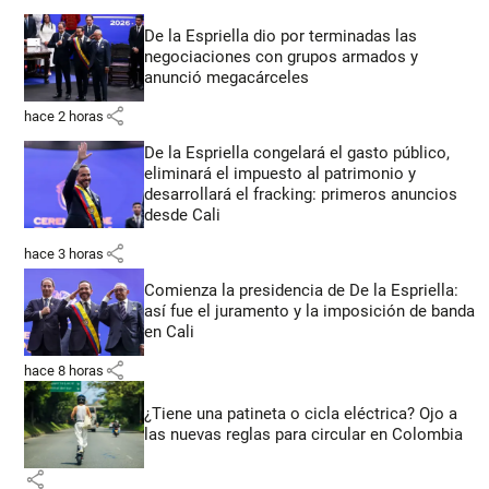
De la Espriella dio por terminadas las
negociaciones con grupos armados y
anunció megacárceles
share
hace 2 horas
De la Espriella congelará el gasto público,
eliminará el impuesto al patrimonio y
desarrollará el fracking: primeros anuncios
desde Cali
share
hace 3 horas
Comienza la presidencia de De la Espriella:
así fue el juramento y la imposición de banda
en Cali
share
hace 8 horas
¿Tiene una patineta o cicla eléctrica? Ojo a
las nuevas reglas para circular en Colombia
share