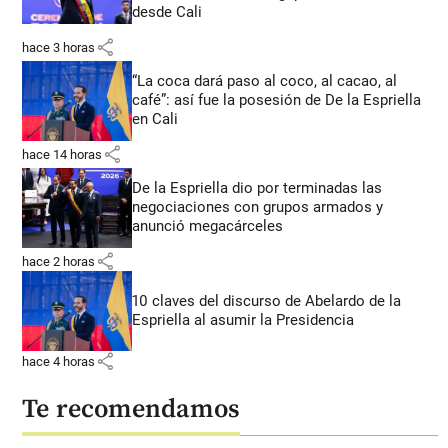
desde Cali
share
hace 3 horas
“La coca dará paso al coco, al cacao, al
café”: así fue la posesión de De la Espriella
en Cali
share
hace 14 horas
De la Espriella dio por terminadas las
negociaciones con grupos armados y
anunció megacárceles
share
hace 2 horas
10 claves del discurso de Abelardo de la
Espriella al asumir la Presidencia
share
hace 4 horas
Te recomendamos