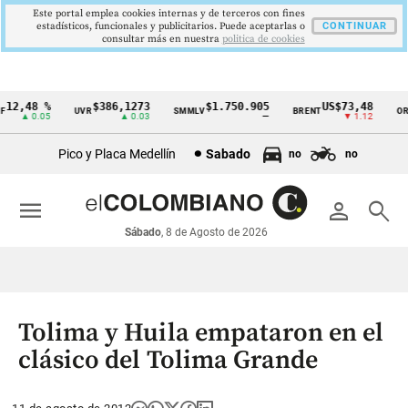
Este portal emplea cookies internas y de terceros con fines
estadísticos, funcionales y publicitarios. Puede aceptarlas o
CONTINUAR
consultar más en nuestra
politica de cookies
2,48 %
$386,1273
$1.750.905
US$73,48
U
UVR
SMMLV
BRENT
ORO
Cintillo
▲ 0.05
▲ 0.03
—
▼ 1.12
de
Pico y Placa Medellín
Sabado
no
no
indicadores
económicos
menu
person
search
Colombia
Sábado
, 8 de Agosto de 2026
Tolima y Huila empataron en el
clásico del Tolima Grande