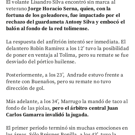
El volante Lisandro Silva encontró sin marca al
veterano
Jorge Horacio Serna, quien, con la
fortuna de los goleadores, fue impactado por el
rechazo del guardameta Antony Silva y embocó el
balón al fondo de la red tolimense.
La respuesta del anfitrión intentó ser inmediata. El
delantero Robin Ramírez a los 12’ tuvo la posibilidad
de poner en ventaja al Tolima, pero su remate se fue
desviado del pórtico huilense.
Posteriormente, a los 23’, Andrade estuvo frente a
frente con Buenaños, pero su remate no tuvo
dirección de gol.
Más adelante, a los 34’, Marrugo la mandó de taco al
fondo de las piolas,
pero el árbitro central Juan
Carlos Gamarra invalidó la jugada.
El primer periodo terminó sin muchas emociones en
las áreas. Sólo Bréyner Bonilla, a los 43’, tuvo la