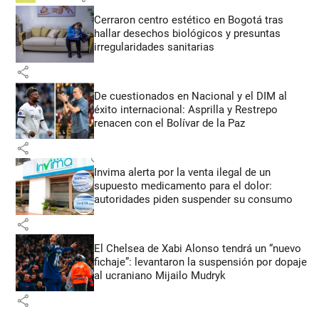
Cerraron centro estético en Bogotá tras
hallar desechos biológicos y presuntas
irregularidades sanitarias
share
De cuestionados en Nacional y el DIM al
éxito internacional: Asprilla y Restrepo
renacen con el Bolívar de la Paz
share
Invima alerta por la venta ilegal de un
supuesto medicamento para el dolor:
autoridades piden suspender su consumo
share
El Chelsea de Xabi Alonso tendrá un “nuevo
fichaje”: levantaron la suspensión por dopaje
al ucraniano Mijailo Mudryk
share