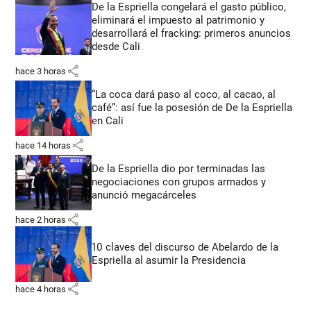
De la Espriella congelará el gasto público,
eliminará el impuesto al patrimonio y
desarrollará el fracking: primeros anuncios
desde Cali
share
hace 3 horas
“La coca dará paso al coco, al cacao, al
café”: así fue la posesión de De la Espriella
en Cali
share
hace 14 horas
De la Espriella dio por terminadas las
negociaciones con grupos armados y
anunció megacárceles
share
hace 2 horas
10 claves del discurso de Abelardo de la
Espriella al asumir la Presidencia
share
hace 4 horas