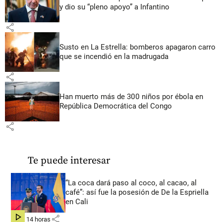
y dio su “pleno apoyo” a Infantino
share
Susto en La Estrella: bomberos apagaron carro
que se incendió en la madrugada
share
Han muerto más de 300 niños por ébola en
República Democrática del Congo
share
Te puede interesar
“La coca dará paso al coco, al cacao, al
café”: así fue la posesión de De la Espriella
en Cali
share
hace 14 horas