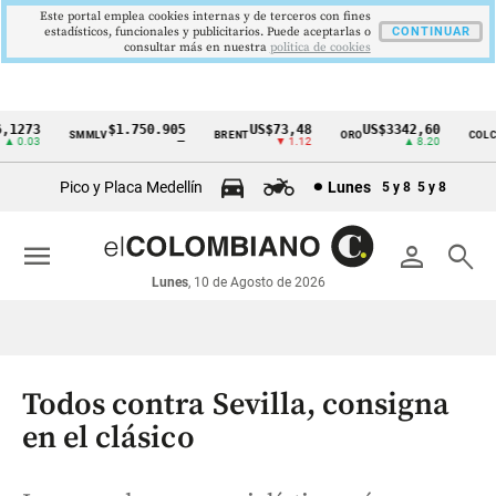
Este portal emplea cookies internas y de terceros con fines
estadísticos, funcionales y publicitarios. Puede aceptarlas o
CONTINUAR
consultar más en nuestra
politica de cookies
273
$1.750.905
US$73,48
US$3342,60
SMMLV
BRENT
ORO
COLCAP
Cintillo
0.03
—
▼ 1.12
▲ 8.20
de
Pico y Placa Medellín
Lunes
5 y 8
5 y 8
indicadores
económicos
menu
person
search
Colombia
Lunes
, 10 de Agosto de 2026
Todos contra Sevilla, consigna
en el clásico