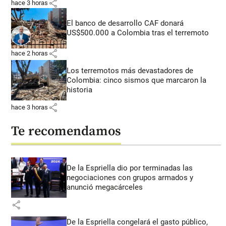
share
hace 3 horas
El banco de desarrollo CAF donará
US$500.000 a Colombia tras el terremoto
share
hace 2 horas
Los terremotos más devastadores de
Colombia: cinco sismos que marcaron la
historia
share
hace 3 horas
Te recomendamos
De la Espriella dio por terminadas las
negociaciones con grupos armados y
anunció megacárceles
share
De la Espriella congelará el gasto público,