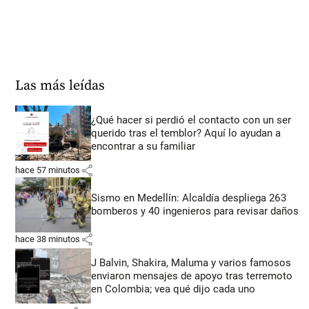
Las más leídas
¿Qué hacer si perdió el contacto con un ser
querido tras el temblor? Aquí lo ayudan a
encontrar a su familiar
share
hace 57 minutos
Sismo en Medellín: Alcaldía despliega 263
bomberos y 40 ingenieros para revisar daños
share
hace 38 minutos
J Balvin, Shakira, Maluma y varios famosos
enviaron mensajes de apoyo tras terremoto
en Colombia; vea qué dijo cada uno