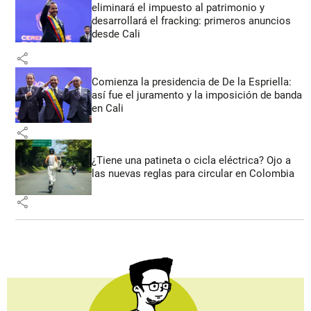
eliminará el impuesto al patrimonio y
desarrollará el fracking: primeros anuncios
desde Cali
share
Comienza la presidencia de De la Espriella:
así fue el juramento y la imposición de banda
en Cali
share
¿Tiene una patineta o cicla eléctrica? Ojo a
las nuevas reglas para circular en Colombia
share