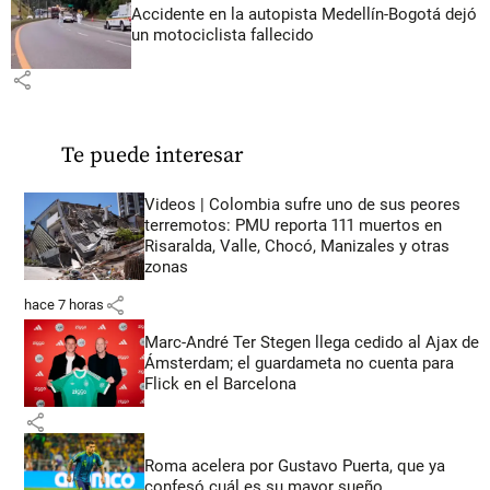
Accidente en la autopista Medellín-Bogotá dejó
un motociclista fallecido
share
Te puede interesar
Videos | Colombia sufre uno de sus peores
terremotos: PMU reporta 111 muertos en
Risaralda, Valle, Chocó, Manizales y otras
zonas
share
hace 7 horas
Marc-André Ter Stegen llega cedido al Ajax de
Ámsterdam; el guardameta no cuenta para
Flick en el Barcelona
share
Roma acelera por Gustavo Puerta, que ya
confesó cuál es su mayor sueño