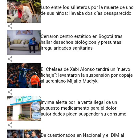
Luto entre los silleteros por la muerte de uno
de sus niños: llevaba dos días desaparecido
share
Cerraron centro estético en Bogotá tras
hallar desechos biológicos y presuntas
irregularidades sanitarias
share
El Chelsea de Xabi Alonso tendrá un “nuevo
fichaje”: levantaron la suspensión por dopaje
al ucraniano Mijailo Mudryk
share
Invima alerta por la venta ilegal de un
supuesto medicamento para el dolor:
autoridades piden suspender su consumo
share
De cuestionados en Nacional y el DIM al