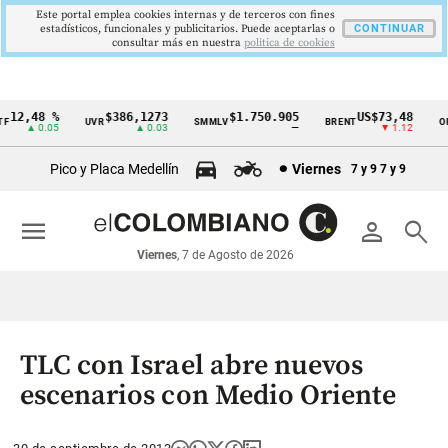
Este portal emplea cookies internas y de terceros con fines
estadísticos, funcionales y publicitarios. Puede aceptarlas o
CONTINUAR
consultar más en nuestra
politica de cookies
12,48 %
$386,1273
$1.750.905
US$73,48
UVR
SMMLV
BRENT
ORO
Cintillo
▲ 0.05
▲ 0.03
—
▼ 1.12
de
Pico y Placa Medellín
Viernes
7 y 9
7 y 9
indicadores
económicos
menu
person
search
Colombia
Viernes
, 7 de Agosto de 2026
TLC con Israel abre nuevos
escenarios con Medio Oriente