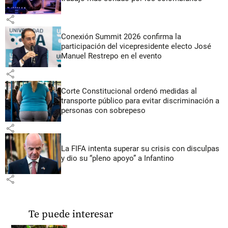
share
Conexión Summit 2026 confirma la
participación del vicepresidente electo José
Manuel Restrepo en el evento
share
Corte Constitucional ordenó medidas al
transporte público para evitar discriminación a
personas con sobrepeso
share
La FIFA intenta superar su crisis con disculpas
y dio su “pleno apoyo” a Infantino
share
Te puede interesar