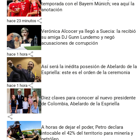
temporada con el Bayern Múnich; vea aquí la
anotación
share
hace 23 minutos
Verónica Alcocer ya llegó a Suecia: la recibió
su amiga DJ Gunn Lundemo y negó
acusaciones de corrupción
share
hace 1 hora
Así será la inédita posesión de Abelardo de la
Espriella: este es el orden de la ceremonia
share
hace 1 hora
Diez claves para conocer al nuevo presidente
de Colombia, Abelardo de la Espriella
share
A horas de dejar el poder, Petro declara
intocable el 42% del territorio para minería y
petróleo