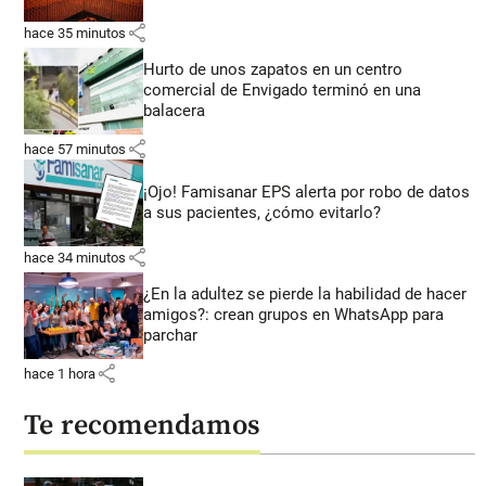
share
hace 35 minutos
Hurto de unos zapatos en un centro
comercial de Envigado terminó en una
balacera
share
hace 57 minutos
¡Ojo! Famisanar EPS alerta por robo de datos
a sus pacientes, ¿cómo evitarlo?
share
hace 34 minutos
¿En la adultez se pierde la habilidad de hacer
amigos?: crean grupos en WhatsApp para
parchar
share
hace 1 hora
Te recomendamos