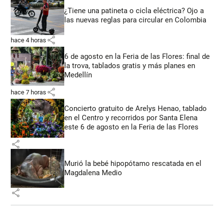
¿Tiene una patineta o cicla eléctrica? Ojo a
las nuevas reglas para circular en Colombia
share
hace 4 horas
6 de agosto en la Feria de las Flores: final de
la trova, tablados gratis y más planes en
Medellín
share
hace 7 horas
Concierto gratuito de Arelys Henao, tablado
en el Centro y recorridos por Santa Elena
este 6 de agosto en la Feria de las Flores
share
Murió la bebé hipopótamo rescatada en el
Magdalena Medio
share