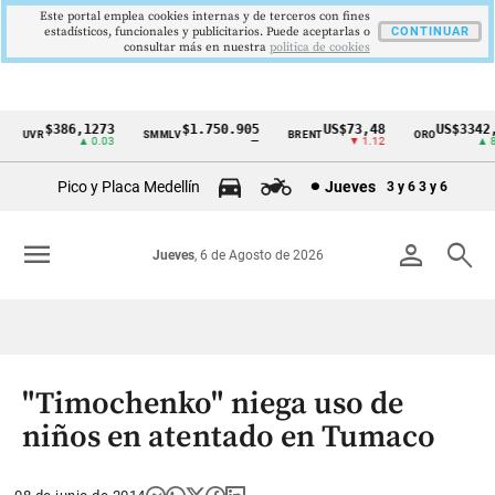
Este portal emplea cookies internas y de terceros con fines
estadísticos, funcionales y publicitarios. Puede aceptarlas o
CONTINUAR
consultar más en nuestra
politica de cookies
$386,1273
$1.750.905
US$73,48
US$3342,6
UVR
SMMLV
BRENT
ORO
Cintillo
▲ 0.03
—
▼ 1.12
▲ 8.2
de
Pico y Placa Medellín
Jueves
3 y 6
3 y 6
indicadores
económicos
menu
person
search
Jueves
, 6 de Agosto de 2026
Colombia
"Timochenko" niega uso de
niños en atentado en Tumaco