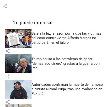
share
Te puede interesar
Sale a la luz la razón por la que las víctimas
del caso contra Jorge Alfredo Vargas no
participarán en el juicio
share
Trump acusa a las petroleras de ganar
“demasiado dinero” gracias a la guerra con
Irán
share
Autoridades confirman la muerte del famoso
alpinista Nirmal Purja, tras una avalancha en
Pakistán
share