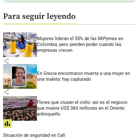
Para seguir leyendo
Mujeres lideran el 55% de las MiPymes en
Colombia, pero pierden poder cuando las
empresas crecen
share
En Grecia encontraron muerta a una mujer en
una maleta: hay capturado
share
Flores que cruzan el cielo: así es el negocio
que mueve US$ 380 millones en el Oriente
antioqueño
share
Situación de seguridad en Cali