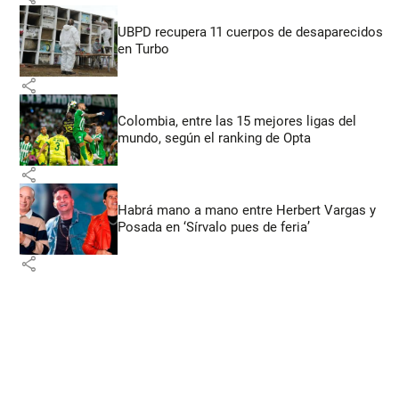
UBPD recupera 11 cuerpos de desaparecidos
en Turbo
share
Colombia, entre las 15 mejores ligas del
mundo, según el ranking de Opta
share
Habrá mano a mano entre Herbert Vargas y
Posada en ‘Sírvalo pues de feria’
share