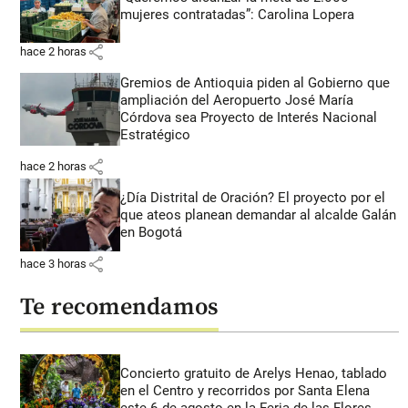
mujeres contratadas”: Carolina Lopera
share
hace 2 horas
Gremios de Antioquia piden al Gobierno que
ampliación del Aeropuerto José María
Córdova sea Proyecto de Interés Nacional
Estratégico
share
hace 2 horas
¿Día Distrital de Oración? El proyecto por el
que ateos planean demandar al alcalde Galán
en Bogotá
share
hace 3 horas
Te recomendamos
Concierto gratuito de Arelys Henao, tablado
en el Centro y recorridos por Santa Elena
este 6 de agosto en la Feria de las Flores