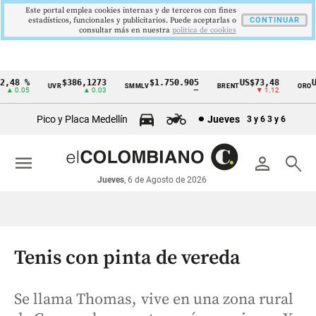
Este portal emplea cookies internas y de terceros con fines
estadísticos, funcionales y publicitarios. Puede aceptarlas o
CONTINUAR
consultar más en nuestra
politica de cookies
48 %
$386,1273
$1.750.905
US$73,48
US$
UVR
SMMLV
BRENT
ORO
Cintillo
 0.05
▲ 0.03
—
▼ 1.12
de
Pico y Placa Medellín
Jueves
3 y 6
3 y 6
indicadores
económicos
menu
person
search
Colombia
Jueves
, 6 de Agosto de 2026
Tenis con pinta de vereda
Se llama Thomas, vive en una zona rural