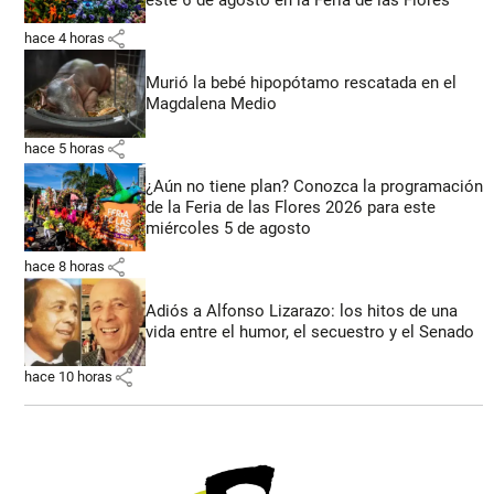
share
hace 4 horas
Murió la bebé hipopótamo rescatada en el
Magdalena Medio
share
hace 5 horas
¿Aún no tiene plan? Conozca la programación
de la Feria de las Flores 2026 para este
miércoles 5 de agosto
share
hace 8 horas
Adiós a Alfonso Lizarazo: los hitos de una
vida entre el humor, el secuestro y el Senado
share
hace 10 horas