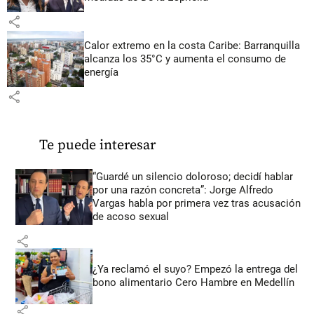
share
Calor extremo en la costa Caribe: Barranquilla
alcanza los 35°C y aumenta el consumo de
energía
share
Te puede interesar
“Guardé un silencio doloroso; decidí hablar
por una razón concreta”: Jorge Alfredo
Vargas habla por primera vez tras acusación
de acoso sexual
share
¿Ya reclamó el suyo? Empezó la entrega del
bono alimentario Cero Hambre en Medellín
share