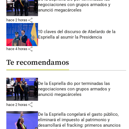
negociaciones con grupos armados y
anunció megacárceles
share
hace 2 horas
10 claves del discurso de Abelardo de la
Espriella al asumir la Presidencia
share
hace 4 horas
Te recomendamos
De la Espriella dio por terminadas las
negociaciones con grupos armados y
anunció megacárceles
share
hace 2 horas
De la Espriella congelará el gasto público,
eliminará el impuesto al patrimonio y
desarrollará el fracking: primeros anuncios