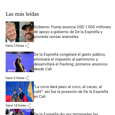
Las más leídas
Gobierno Trump anuncia USD 1.000 millones
de apoyo a gobierno de De la Espriella y
promete revisar aranceles
share
hace 2 horas
De la Espriella congelará el gasto público,
eliminará el impuesto al patrimonio y
desarrollará el fracking: primeros anuncios
desde Cali
share
hace 3 horas
“La coca dará paso al coco, al cacao, al
café”: así fue la posesión de De la Espriella
en Cali
share
hace 14 horas
De la Espriella dio por terminadas las