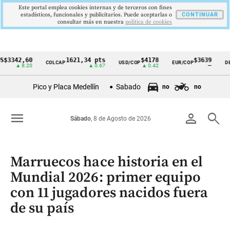
Este portal emplea cookies internas y de terceros con fines
estadísticos, funcionales y publicitarios. Puede aceptarlas o
CONTINUAR
consultar más en nuestra
politica de cookies
342,60
1621,34 pts
$4178
$3639
COLCAP
USD/COP
EUR/COP
DESEM
Cintillo
▲ 8.20
▲ 0.67
▲ 0.42
—
de
Pico y Placa Medellín
Sabado
no
no
indicadores
económicos
menu
person
search
Sábado
, 8 de Agosto de 2026
Colombia
Marruecos hace historia en el
Mundial 2026: primer equipo
con 11 jugadores nacidos fuera
de su país