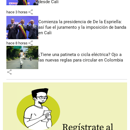
desde Cali
share
hace 3 horas
Comienza la presidencia de De la Espriella:
así fue el juramento y la imposición de banda
en Cali
share
hace 8 horas
¿Tiene una patineta o cicla eléctrica? Ojo a
las nuevas reglas para circular en Colombia
share
Regístrate al