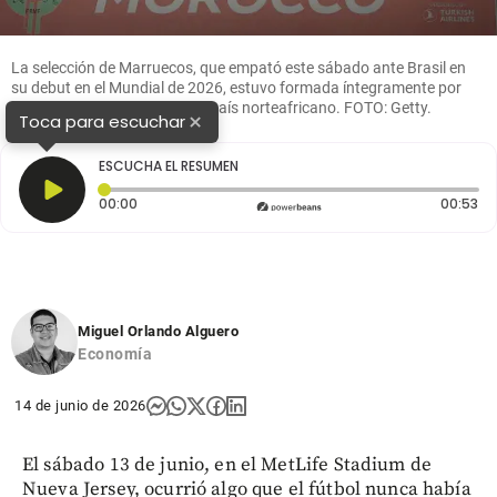
La selección de Marruecos, que empató este sábado ante Brasil en
su debut en el Mundial de 2026, estuvo formada íntegramente por
futbolistas nacidos fuera del país norteafricano. FOTO: Getty.
×
Toca para escuchar
ESCUCHA EL RESUMEN
Tiempo transcurrido: 0 segundos
Du
00:00
00:53
Miguel Orlando Alguero
Economía
14 de junio de 2026
El sábado 13 de junio, en el MetLife Stadium de
Nueva Jersey, ocurrió algo que el fútbol nunca había