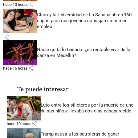
share
hace 10 horas
Claro y la Universidad de La Sabana abren 160
cupos para que jóvenes consigan su primer
empleo
share
Nadie quita lo bailado: ¿es rentable vivir de la
danza en Medellín?
share
hace 16 horas
Te puede interesar
Luto entre los silleteros por la muerte de uno
de sus niños: llevaba dos días desaparecido
share
hace 10 horas
Trump acusa a las petroleras de ganar