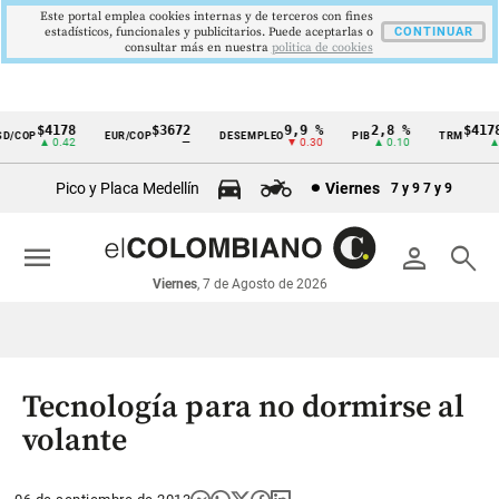
Este portal emplea cookies internas y de terceros con fines
estadísticos, funcionales y publicitarios. Puede aceptarlas o
CONTINUAR
consultar más en nuestra
politica de cookies
$4178
$3672
9,9 %
2,8 %
$4178,
/COP
EUR/COP
DESEMPLEO
PIB
TRM
Cintillo
▲ 0.42
—
▼ 0.30
▲ 0.10
▲ 0
de
Pico y Placa Medellín
Viernes
7 y 9
7 y 9
indicadores
económicos
menu
person
search
Colombia
Viernes
, 7 de Agosto de 2026
Tecnología para no dormirse al
volante