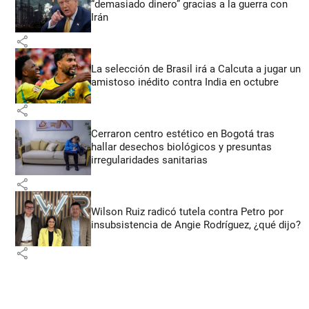
“demasiado dinero” gracias a la guerra con
Irán
share
La selección de Brasil irá a Calcuta a jugar un
amistoso inédito contra India en octubre
share
Cerraron centro estético en Bogotá tras
hallar desechos biológicos y presuntas
irregularidades sanitarias
share
Wilson Ruiz radicó tutela contra Petro por
insubsistencia de Angie Rodríguez, ¿qué dijo?
share