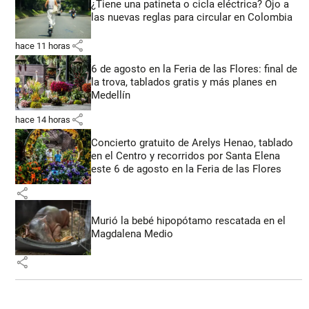
¿Tiene una patineta o cicla eléctrica? Ojo a
las nuevas reglas para circular en Colombia
share
hace 11 horas
6 de agosto en la Feria de las Flores: final de
la trova, tablados gratis y más planes en
Medellín
share
hace 14 horas
Concierto gratuito de Arelys Henao, tablado
en el Centro y recorridos por Santa Elena
este 6 de agosto en la Feria de las Flores
share
Murió la bebé hipopótamo rescatada en el
Magdalena Medio
share