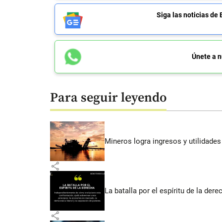
Siga las noticias 
Únete a n
Para seguir leyendo
Mineros logra ingresos y utilidade
share
La batalla por el espíritu de la dere
share