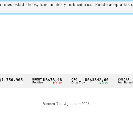
 fines estadísticos, funcionales y publicitarios. Puede aceptarlas
50.905
US$73,48
US$3342,60
162
BRENT
ORO
COLCAP
Petróleo
Onza Troy
Índ. Bursátil
—
▼ 1.12
▲ 8.20
Viernes
, 7 de Agosto de 2026