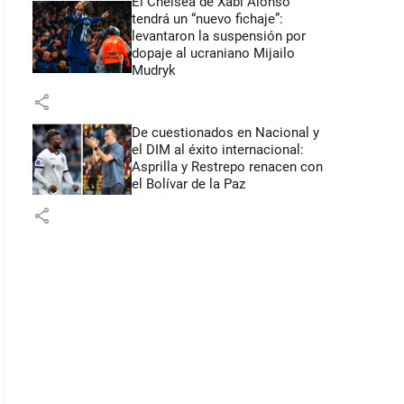
El Chelsea de Xabi Alonso
tendrá un “nuevo fichaje”:
levantaron la suspensión por
dopaje al ucraniano Mijailo
Mudryk
share
De cuestionados en Nacional y
el DIM al éxito internacional:
Asprilla y Restrepo renacen con
el Bolívar de la Paz
share