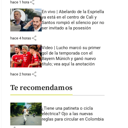
share
hace 1 hora
En vivo | Abelardo de la Espriella
ya está en el centro de Cali y
Santos rompió el silencio por no
ser invitado a la posesión
share
hace 4 horas
Video | Lucho marcó su primer
gol de la temporada con el
Bayern Múnich y ganó nuevo
título; vea aquí la anotación
share
hace 2 horas
Te recomendamos
¿Tiene una patineta o cicla
eléctrica? Ojo a las nuevas
reglas para circular en Colombia