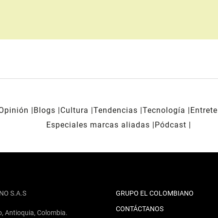
Opinión
Blogs
Cultura
Tendencias
Tecnología
Entret
Especiales marcas aliadas
Pódcast
NO S.A.S
GRUPO EL COLOMBIANO
CONTÁCTANOS
o, Antioquia, Colombia.