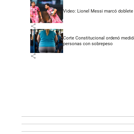
Video: Lionel Messi marcó doblete 
share
Corte Constitucional ordenó medida
personas con sobrepeso
share