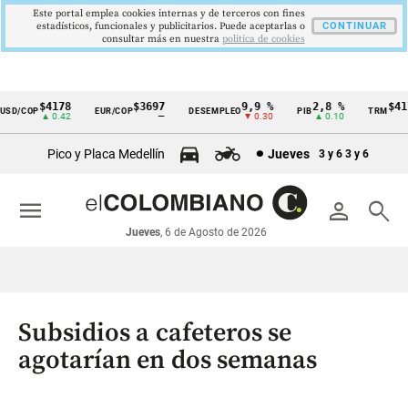
Este portal emplea cookies internas y de terceros con fines
estadísticos, funcionales y publicitarios. Puede aceptarlas o
CONTINUAR
consultar más en nuestra
politica de cookies
$4178
$3697
9,9 %
2,8 %
$4178
D/COP
EUR/COP
DESEMPLEO
PIB
TRM
Cintillo
▲ 0.42
—
▼ 0.30
▲ 0.10
▲ 
de
Pico y Placa Medellín
Jueves
3 y 6
3 y 6
indicadores
económicos
menu
person
search
Colombia
Jueves
, 6 de Agosto de 2026
Subsidios a cafeteros se
agotarían en dos semanas