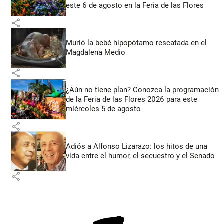
este 6 de agosto en la Feria de las Flores
share
Murió la bebé hipopótamo rescatada en el
Magdalena Medio
share
¿Aún no tiene plan? Conozca la programación
de la Feria de las Flores 2026 para este
miércoles 5 de agosto
share
Adiós a Alfonso Lizarazo: los hitos de una
vida entre el humor, el secuestro y el Senado
share