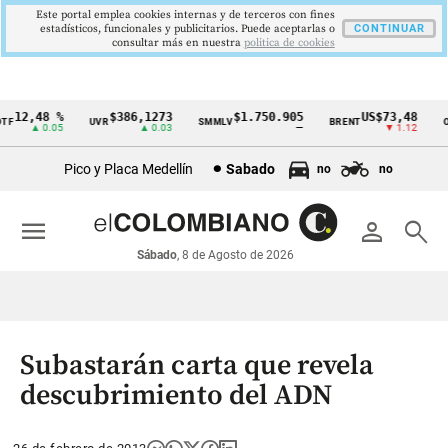
Este portal emplea cookies internas y de terceros con fines
estadísticos, funcionales y publicitarios. Puede aceptarlas o
CONTINUAR
consultar más en nuestra
politica de cookies
12,48 %
$386,1273
$1.750.905
US$73,48
F
UVR
SMMLV
BRENT
OR
Cintillo
▲ 0.05
▲ 0.03
—
▼ 1.12
de
Pico y Placa Medellín
Sabado
no
no
indicadores
económicos
menu
person
search
Colombia
Sábado
, 8 de Agosto de 2026
Subastarán carta que revela
descubrimiento del ADN