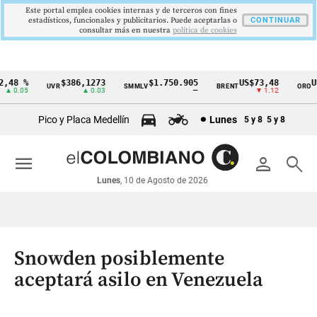
Este portal emplea cookies internas y de terceros con fines
estadísticos, funcionales y publicitarios. Puede aceptarlas o
CONTINUAR
consultar más en nuestra
politica de cookies
48 %
$386,1273
$1.750.905
US$73,48
US$
UVR
SMMLV
BRENT
ORO
Cintillo
 0.05
▲ 0.03
—
▼ 1.12
de
Pico y Placa Medellín
Lunes
5 y 8
5 y 8
indicadores
económicos
menu
person
search
Colombia
Lunes
, 10 de Agosto de 2026
Snowden posiblemente
aceptará asilo en Venezuela