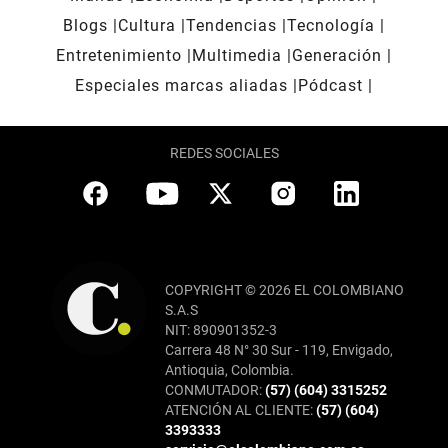
Blogs
Cultura
Tendencias
Tecnología
Entretenimiento
Multimedia
Generación
Especiales marcas aliadas
Pódcast
REDES SOCIALES
COPYRIGHT © 2026 EL COLOMBIANO
S.A.S
NIT: 890901352-3
Carrera 48 N° 30 Sur - 119, Envigado,
Antioquia, Colombia.
CONMUTADOR:
(57) (604) 3315252
ATENCIÓN AL CLIENTE:
(57) (604)
3393333