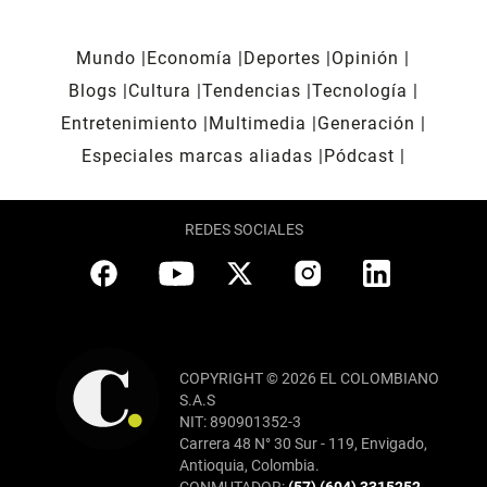
Mundo
Economía
Deportes
Opinión
Blogs
Cultura
Tendencias
Tecnología
Entretenimiento
Multimedia
Generación
Especiales marcas aliadas
Pódcast
REDES SOCIALES
COPYRIGHT © 2026 EL COLOMBIANO
S.A.S
NIT: 890901352-3
Carrera 48 N° 30 Sur - 119, Envigado,
Antioquia, Colombia.
CONMUTADOR:
(57) (604) 3315252