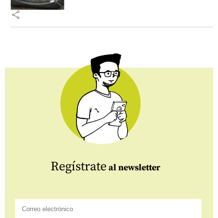
share
Regístrate
al newsletter