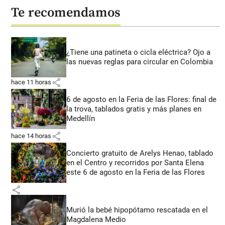
Te recomendamos
¿Tiene una patineta o cicla eléctrica? Ojo a
las nuevas reglas para circular en Colombia
share
hace 11 horas
6 de agosto en la Feria de las Flores: final de
la trova, tablados gratis y más planes en
Medellín
share
hace 14 horas
Concierto gratuito de Arelys Henao, tablado
en el Centro y recorridos por Santa Elena
este 6 de agosto en la Feria de las Flores
share
Murió la bebé hipopótamo rescatada en el
Magdalena Medio