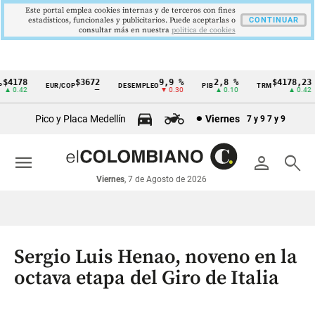
Este portal emplea cookies internas y de terceros con fines
estadísticos, funcionales y publicitarios. Puede aceptarlas o
CONTINUAR
consultar más en nuestra
politica de cookies
4178
$3672
9,9 %
2,8 %
$4178,23
EUR/COP
DESEMPLEO
PIB
TRM
Cintillo
 0.42
—
▼ 0.30
▲ 0.10
▲ 0.42
de
Pico y Placa Medellín
Viernes
7 y 9
7 y 9
indicadores
económicos
menu
person
search
Colombia
Viernes
, 7 de Agosto de 2026
Sergio Luis Henao, noveno en la
octava etapa del Giro de Italia