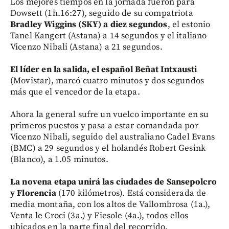
Los mejores tiempos en la jornada fueron para
Dowsett (1h.16:27), seguido de su compatriota
Bradley Wiggins (SKY) a diez segundos
, el estonio
Tanel Kangert (Astana) a 14 segundos y el italiano
Vicenzo Nibali (Astana) a 21 segundos.
El líder en la salida, el español Beñat Intxausti
(Movistar), marcó cuatro minutos y dos segundos
más que el vencedor de la etapa.
Ahora la general sufre un vuelco importante en su
primeros puestos y pasa a estar comandada por
Vicenzo Nibali, seguido del australiano Cadel Evans
(BMC) a 29 segundos y el holandés Robert Gesink
(Blanco), a 1.05 minutos.
La novena etapa unirá las ciudades de Sansepolcro
y Florencia
(170 kilómetros). Está considerada de
media montaña, con los altos de Vallombrosa (1a.),
Venta le Croci (3a.) y Fiesole (4a.), todos ellos
ubicados en la parte final del recorrido.