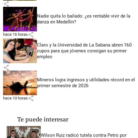
share
Nadie quita lo bailado: ¿es rentable vivir de la
danza en Medellín?
share
hace 16 horas
Claro y la Universidad de La Sabana abren 160
cupos para que jóvenes consigan su primer
empleo
share
Mineros logra ingresos y utilidades récord en el
primer semestre de 2026
share
hace 10 horas
Te puede interesar
Wilson Ruiz radicó tutela contra Petro por