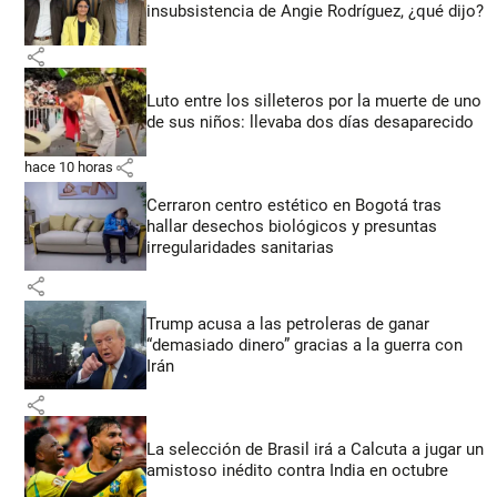
insubsistencia de Angie Rodríguez, ¿qué dijo?
share
Luto entre los silleteros por la muerte de uno
de sus niños: llevaba dos días desaparecido
share
hace 10 horas
Cerraron centro estético en Bogotá tras
hallar desechos biológicos y presuntas
irregularidades sanitarias
share
Trump acusa a las petroleras de ganar
“demasiado dinero” gracias a la guerra con
Irán
share
La selección de Brasil irá a Calcuta a jugar un
amistoso inédito contra India en octubre