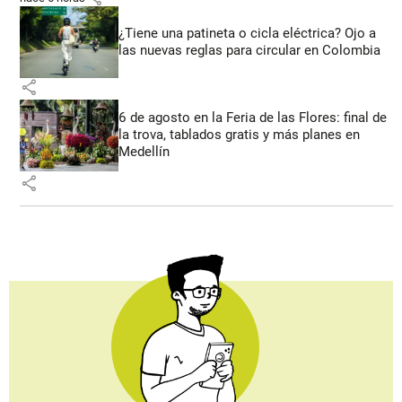
¿Tiene una patineta o cicla eléctrica? Ojo a
las nuevas reglas para circular en Colombia
share
6 de agosto en la Feria de las Flores: final de
la trova, tablados gratis y más planes en
Medellín
share