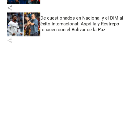
share
De cuestionados en Nacional y el DIM al
éxito internacional: Asprilla y Restrepo
renacen con el Bolívar de la Paz
share