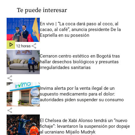
Te puede interesar
En vivo | “La coca dará paso al coco, al
cacao, al café”, anuncia presidente De la
Espriella en su posesión
share
hace 12 horas
Cerraron centro estético en Bogotá tras
hallar desechos biológicos y presuntas
irregularidades sanitarias
share
Invima alerta por la venta ilegal de un
supuesto medicamento para el dolor:
autoridades piden suspender su consumo
share
El Chelsea de Xabi Alonso tendrá un “nuevo
fichaje”: levantaron la suspensión por dopaje
al ucraniano Mijailo Mudryk