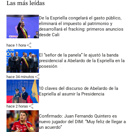
Las más leídas
De la Espriella congelará el gasto público,
eliminará el impuesto al patrimonio y
desarrollará el fracking: primeros anuncios
desde Cali
share
hace 1 hora
El “señor de la panela” le ajustó la banda
presidencial a Abelardo de la Espriella en la
posesión
share
hace 34 minutos
10 claves del discurso de Abelardo de la
Espriella al asumir la Presidencia
share
hace 2 horas
Confirmado: Juan Fernando Quintero es
nuevo jugador del DIM: “Muy feliz de llegar a
un acuerdo”