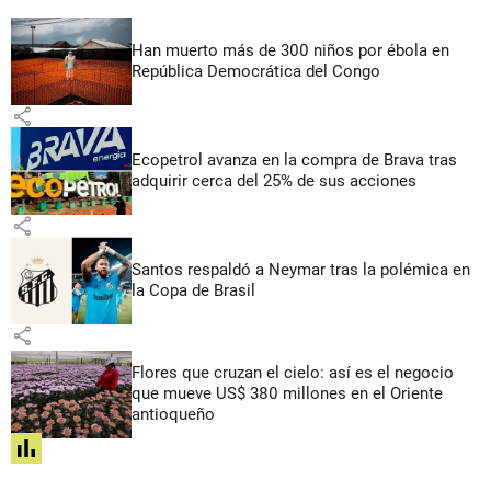
Han muerto más de 300 niños por ébola en
República Democrática del Congo
share
Ecopetrol avanza en la compra de Brava tras
adquirir cerca del 25% de sus acciones
share
Santos respaldó a Neymar tras la polémica en
la Copa de Brasil
share
Flores que cruzan el cielo: así es el negocio
que mueve US$ 380 millones en el Oriente
antioqueño
share