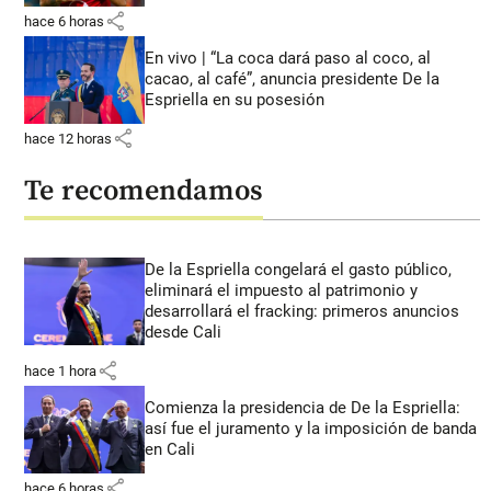
share
hace 6 horas
En vivo | “La coca dará paso al coco, al
cacao, al café”, anuncia presidente De la
Espriella en su posesión
share
hace 12 horas
Te recomendamos
De la Espriella congelará el gasto público,
eliminará el impuesto al patrimonio y
desarrollará el fracking: primeros anuncios
desde Cali
share
hace 1 hora
Comienza la presidencia de De la Espriella:
así fue el juramento y la imposición de banda
en Cali
share
hace 6 horas