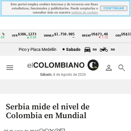
Este portal emplea cookies internas y de terceros con fines
estadísticos, funcionales y publicitarios. Puede aceptarlas o
CONTINUAR
consultar más en nuestra
politica de cookies
%
$386,1273
$1.750.905
US$73,48
US$334
UVR
SMMLV
BRENT
ORO
Cintillo
5
▲ 0.03
—
▼ 1.12
▲
de
Pico y Placa Medellín
Sabado
no
no
indicadores
económicos
menu
person
search
Colombia
Sábado
, 8 de Agosto de 2026
Serbia mide el nivel de
Colombia en Mundial