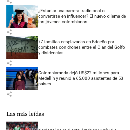
share
¿Estudiar una carrera tradicional o
convertirse en influencer? El nuevo dilema de
los jóvenes colombianos
share
77 familias desplazadas en Briceño por
combates con drones entre el Clan del Golfo
y disidencias
share
Colombiamoda dejó US$22 millones para
Medellín y reunió a 65.000 asistentes de 53
países
share
Las más leídas