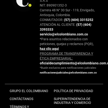
S.A.S
NIT: 890901352-3
Carrera 48 N° 30 Sur - 119, Envigado,
Antioquia, Colombia.
CONMUTADOR:
(57) (604) 3315252
ATENCIÓN AL CLIENTE:
(57) (604)
3393333
servicio@elcolombiano.com.co
*Para asuntos relacionados con
peticiones, quejas y reclamos (PQR),
haz clic aquí
PROGRAMA DE TRANSPARENCIA Y
ÉTICA EMPRESARIAL:
oficialdecumplimiento@elcolombiano.com.
*Buzón exclusivo para notificaciones judiciales:
notificacionesjudiciales@elcolombiano.com.co
GRUPO EL COLOMBIANO
POLÍTICA DE PRIVACIDAD
CONTÁCTANOS
SUPERINTENDENCIA DE
INDUSTRIA Y COMERCIO
TÉRMINOS Y