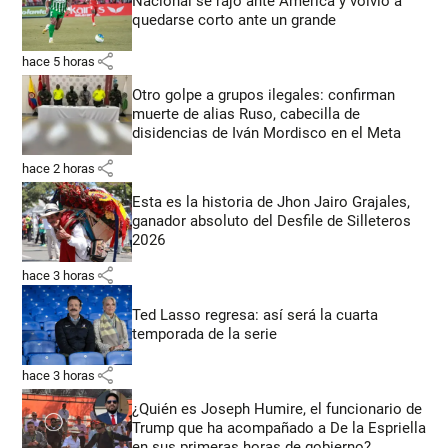
Nacional se rajó ante América y volvió a
quedarse corto ante un grande
share
hace 5 horas
Otro golpe a grupos ilegales: confirman
muerte de alias Ruso, cabecilla de
disidencias de Iván Mordisco en el Meta
share
hace 2 horas
Esta es la historia de Jhon Jairo Grajales,
ganador absoluto del Desfile de Silleteros
2026
share
hace 3 horas
Ted Lasso regresa: así será la cuarta
temporada de la serie
share
hace 3 horas
¿Quién es Joseph Humire, el funcionario de
Trump que ha acompañado a De la Espriella
en sus primeras horas de gobierno?