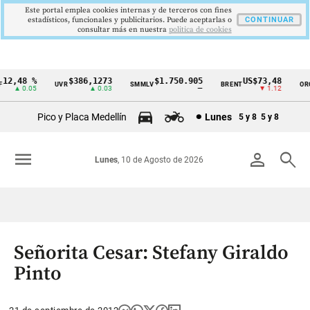
Este portal emplea cookies internas y de terceros con fines
estadísticos, funcionales y publicitarios. Puede aceptarlas o
CONTINUAR
consultar más en nuestra
politica de cookies
2,48 %
$386,1273
$1.750.905
US$73,48
UVR
SMMLV
BRENT
ORO
Cintillo
▲ 0.05
▲ 0.03
—
▼ 1.12
de
Pico y Placa Medellín
Lunes
5 y 8
5 y 8
indicadores
económicos
menu
person
search
Lunes
, 10 de Agosto de 2026
Colombia
Señorita Cesar: Stefany Giraldo
Pinto