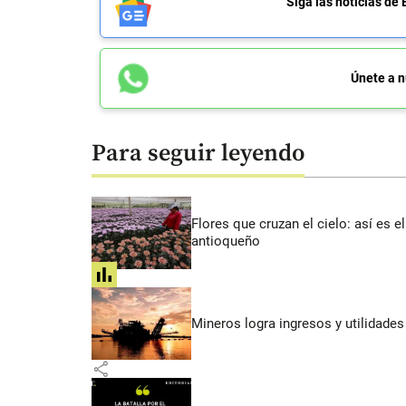
Siga las noticias 
Únete a n
Para seguir leyendo
Flores que cruzan el cielo: así es
antioqueño
share
Mineros logra ingresos y utilidade
share