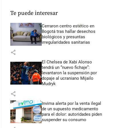
Te puede interesar
Cerraron centro estético en
Bogotá tras hallar desechos
biológicos y presuntas
irregularidades sanitarias
share
El Chelsea de Xabi Alonso
tendrá un “nuevo fichaje”:
levantaron la suspensión por
dopaje al ucraniano Mijailo
Mudryk
share
Invima alerta por la venta ilegal
de un supuesto medicamento
para el dolor: autoridades piden
suspender su consumo