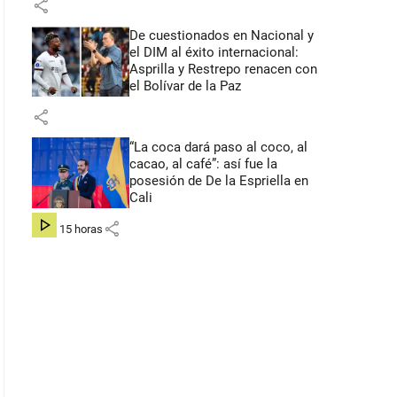
share
De cuestionados en Nacional y
el DIM al éxito internacional:
Asprilla y Restrepo renacen con
el Bolívar de la Paz
share
“La coca dará paso al coco, al
cacao, al café”: así fue la
posesión de De la Espriella en
Cali
share
hace 15 horas