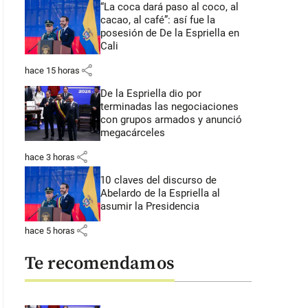
“La coca dará paso al coco, al
cacao, al café”: así fue la
posesión de De la Espriella en
Cali
share
hace 15 horas
De la Espriella dio por
terminadas las negociaciones
con grupos armados y anunció
megacárceles
share
hace 3 horas
10 claves del discurso de
Abelardo de la Espriella al
asumir la Presidencia
share
hace 5 horas
Te recomendamos