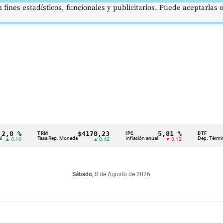
 fines estadísticos, funcionales y publicitarios. Puede aceptarlas
 %
$4178,23
5,81 %
TRM
IPC
DTF
Tasa Rep. Moneda
Inflación anual
Dep. Término Fijo
.10
▲ 0.42
▼ 0.12
Sábado
, 8 de Agosto de 2026