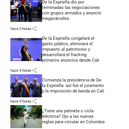
De la Espriella dio por
terminadas las negociaciones
con grupos armados y anunció
megacárceles
share
hace 3 horas
De la Espriella congelará el
gasto público, eliminará el
impuesto al patrimonio y
desarrollará el fracking:
primeros anuncios desde Cali
share
hace 4 horas
Comienza la presidencia de De
la Espriella: así fue el juramento
y la imposición de banda en Cali
share
hace 9 horas
¿Tiene una patineta o cicla
eléctrica? Ojo a las nuevas
reglas para circular en Colombia