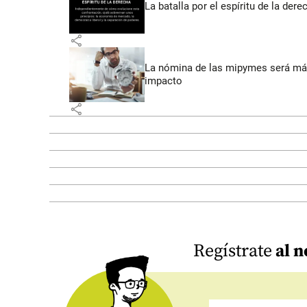
La batalla por el espíritu de la dere
share
La nómina de las mipymes será más
impacto
share
Regístrate
al n