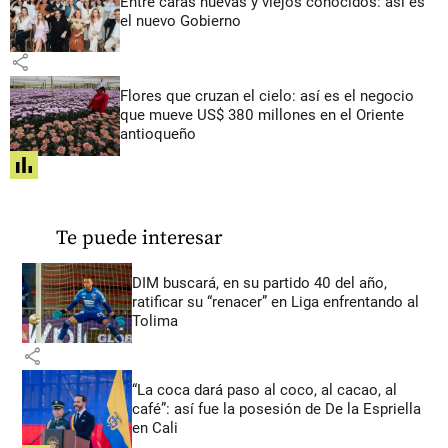
Entre caras nuevas y viejos conocidos: así es
el nuevo Gobierno
share
Flores que cruzan el cielo: así es el negocio
que mueve US$ 380 millones en el Oriente
antioqueño
share
Te puede interesar
DIM buscará, en su partido 40 del año,
ratificar su “renacer” en Liga enfrentando al
Tolima
share
“La coca dará paso al coco, al cacao, al
café”: así fue la posesión de De la Espriella
en Cali