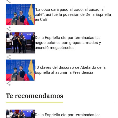
share
“La coca dará paso al coco, al cacao, al
café”: así fue la posesión de De la Espriella
en Cali
share
De la Espriella dio por terminadas las
negociaciones con grupos armados y
anunció megacárceles
share
10 claves del discurso de Abelardo de la
Espriella al asumir la Presidencia
share
Te recomendamos
De la Espriella dio por terminadas las