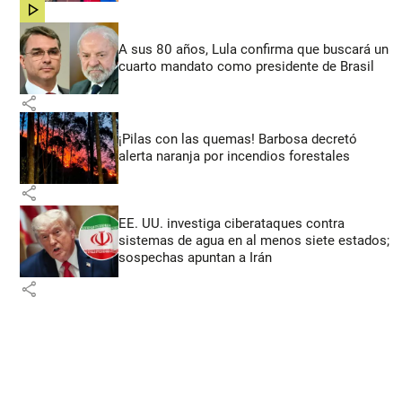
share
A sus 80 años, Lula confirma que buscará un
cuarto mandato como presidente de Brasil
share
¡Pilas con las quemas! Barbosa decretó
alerta naranja por incendios forestales
share
EE. UU. investiga ciberataques contra
sistemas de agua en al menos siete estados;
sospechas apuntan a Irán
share