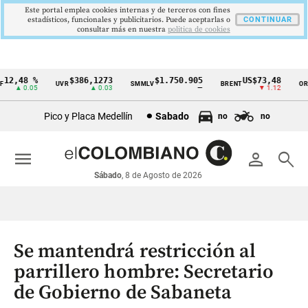
Este portal emplea cookies internas y de terceros con fines
estadísticos, funcionales y publicitarios. Puede aceptarlas o
CONTINUAR
consultar más en nuestra
politica de cookies
12,48 %
$386,1273
$1.750.905
US$73,48
UVR
SMMLV
BRENT
ORO
Cintillo
▲ 0.05
▲ 0.03
—
▼ 1.12
de
Pico y Placa Medellín
Sabado
no
no
indicadores
económicos
menu
person
search
Colombia
Sábado
, 8 de Agosto de 2026
Se mantendrá restricción al
parrillero hombre: Secretario
de Gobierno de Sabaneta