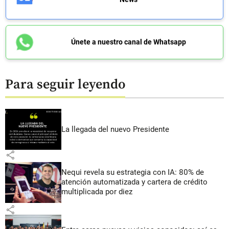
Únete a nuestro canal de Whatsapp
Para seguir leyendo
La llegada del nuevo Presidente
share
Nequi revela su estrategia con IA: 80% de
atención automatizada y cartera de crédito
multiplicada por diez
share