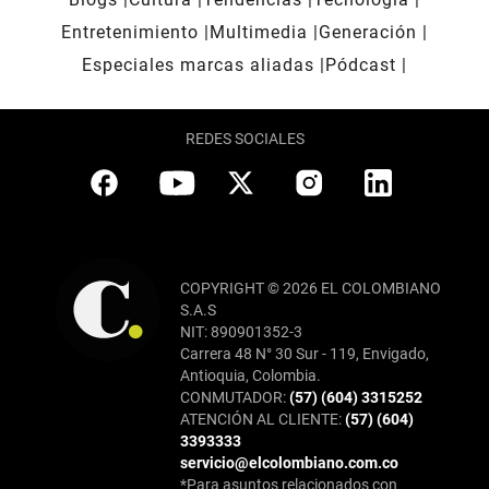
Entretenimiento
Multimedia
Generación
Especiales marcas aliadas
Pódcast
REDES SOCIALES
COPYRIGHT © 2026 EL COLOMBIANO
S.A.S
NIT: 890901352-3
Carrera 48 N° 30 Sur - 119, Envigado,
Antioquia, Colombia.
CONMUTADOR:
(57) (604) 3315252
ATENCIÓN AL CLIENTE:
(57) (604)
3393333
servicio@elcolombiano.com.co
*Para asuntos relacionados con