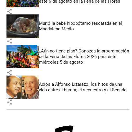
este 6 de agosto en la Feria de las Flores
share
Murió la bebé hipopótamo rescatada en el
Magdalena Medio
share
¿Aún no tiene plan? Conozca la programación
de la Feria de las Flores 2026 para este
miércoles 5 de agosto
share
Adiós a Alfonso Lizarazo: los hitos de una
vida entre el humor, el secuestro y el Senado
share