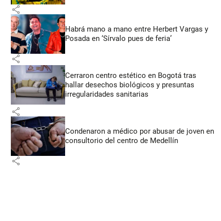
share
Habrá mano a mano entre Herbert Vargas y
Posada en ‘Sírvalo pues de feria’
share
Cerraron centro estético en Bogotá tras
hallar desechos biológicos y presuntas
irregularidades sanitarias
share
Condenaron a médico por abusar de joven en
consultorio del centro de Medellín
share