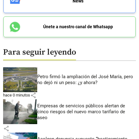
News
Únete a nuestro canal de Whatsapp
Para seguir leyendo
Petro firmó la ampliación del José María, pero
no dejó ni un peso: ¿y ahora?
share
hace 0 minutos
Empresas de servicios públicos alertan de
cinco riesgos del nuevo marco tarifario de
aseo
share
Acolgen denuncia supuesto “hostigamiento