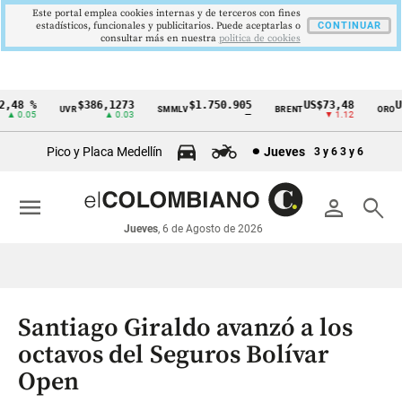
Este portal emplea cookies internas y de terceros con fines
estadísticos, funcionales y publicitarios. Puede aceptarlas o
CONTINUAR
consultar más en nuestra
politica de cookies
48 %
$386,1273
$1.750.905
US$73,48
US$
UVR
SMMLV
BRENT
ORO
Cintillo
 0.05
▲ 0.03
—
▼ 1.12
de
Pico y Placa Medellín
Jueves
3 y 6
3 y 6
indicadores
económicos
menu
person
search
Colombia
Jueves
, 6 de Agosto de 2026
Santiago Giraldo avanzó a los
octavos del Seguros Bolívar
Open