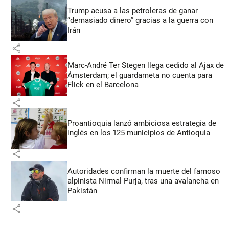
Trump acusa a las petroleras de ganar
“demasiado dinero” gracias a la guerra con
Irán
share
Marc-André Ter Stegen llega cedido al Ajax de
Ámsterdam; el guardameta no cuenta para
Flick en el Barcelona
share
Proantioquia lanzó ambiciosa estrategia de
inglés en los 125 municipios de Antioquia
share
Autoridades confirman la muerte del famoso
alpinista Nirmal Purja, tras una avalancha en
Pakistán
share