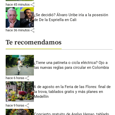
share
hace 45 minutos
¿Se decidió? Álvaro Uribe iría a la posesión
de De la Espriella en Cali
share
hace 36 minutos
Te recomendamos
¿Tiene una patineta o cicla eléctrica? Ojo a
las nuevas reglas para circular en Colombia
share
hace 6 horas
6 de agosto en la Feria de las Flores: final de
la trova, tablados gratis y más planes en
Medellín
share
hace 9 horas
Concierto gratuito de Arelys Henao, tablado