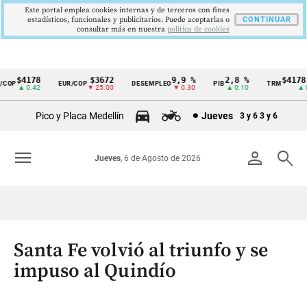
Este portal emplea cookies internas y de terceros con fines
estadísticos, funcionales y publicitarios. Puede aceptarlas o
CONTINUAR
consultar más en nuestra
politica de cookies
$4178
$3672
9,9 %
2,8 %
$4178,2
OP
EUR/COP
DESEMPLEO
PIB
TRM
Cintillo
▲ 0.42
▼ 25.00
▼ 0.30
▲ 0.10
▲ 0.4
de
Pico y Placa Medellín
Jueves
3 y 6
3 y 6
indicadores
económicos
menu
person
search
Jueves
, 6 de Agosto de 2026
Colombia
Santa Fe volvió al triunfo y se
impuso al Quindío