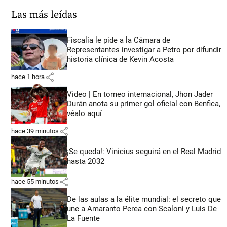
Las más leídas
Fiscalía le pide a la Cámara de
Representantes investigar a Petro por difundir
historia clínica de Kevin Acosta
share
hace 1 hora
Video | En torneo internacional, Jhon Jader
Durán anota su primer gol oficial con Benfica,
véalo aquí
share
hace 39 minutos
¡Se queda!: Vinicius seguirá en el Real Madrid
hasta 2032
share
hace 55 minutos
De las aulas a la élite mundial: el secreto que
une a Amaranto Perea con Scaloni y Luis De
La Fuente