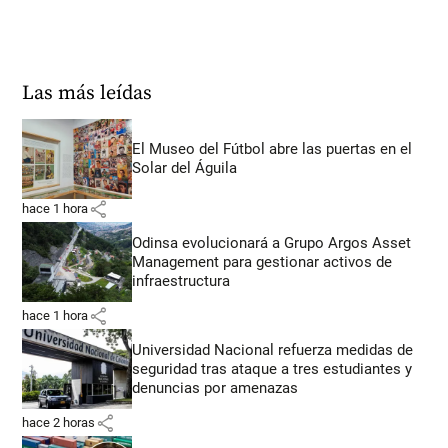
Las más leídas
El Museo del Fútbol abre las puertas en el
Solar del Águila
share
hace 1 hora
Odinsa evolucionará a Grupo Argos Asset
Management para gestionar activos de
infraestructura
share
hace 1 hora
Universidad Nacional refuerza medidas de
seguridad tras ataque a tres estudiantes y
denuncias por amenazas
share
hace 2 horas