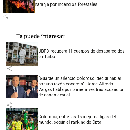
naranja por incendios forestales
share
Te puede interesar
UBPD recupera 11 cuerpos de desaparecidos
en Turbo
share
“Guardé un silencio doloroso; decidí hablar
por una razón concreta”: Jorge Alfredo
Vargas habla por primera vez tras acusación
de acoso sexual
share
Colombia, entre las 15 mejores ligas del
mundo, según el ranking de Opta