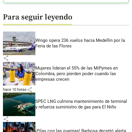
Para seguir leyendo
Wingo opera 236 vuelos hacia Medellín por la
Feria de las Flores
share
Mujeres lideran el 55% de las MiPymes en
Colombia, pero pierden poder cuando las
empresas crecen
share
hace 10 horas
SPEC LNG culmina mantenimiento de terminal
y refuerza suministro de gas para El Niño
share
¡Pilas con las quemas! Barbosa decretó alerta