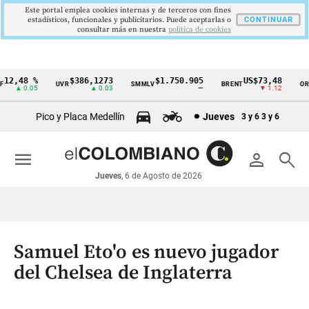
Este portal emplea cookies internas y de terceros con fines
estadísticos, funcionales y publicitarios. Puede aceptarlas o
CONTINUAR
consultar más en nuestra
politica de cookies
2,48 %
$386,1273
$1.750.905
US$73,48
U
UVR
SMMLV
BRENT
ORO
Cintillo
▲ 0.05
▲ 0.03
—
▼ 1.12
de
Pico y Placa Medellín
Jueves
3 y 6
3 y 6
indicadores
económicos
menu
person
search
Colombia
Jueves
, 6 de Agosto de 2026
Samuel Eto'o es nuevo jugador
del Chelsea de Inglaterra