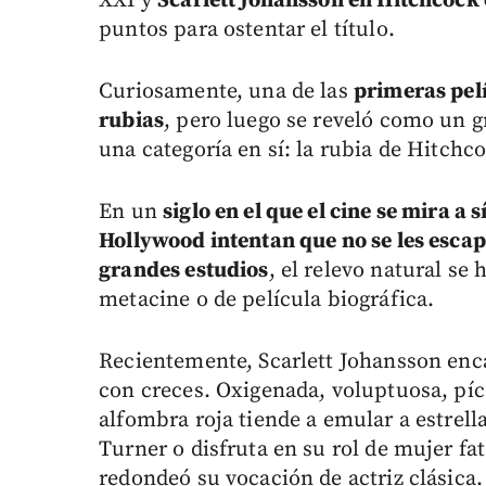
XXI y
Scarlett Johansson en Hitchcock
puntos para ostentar el título.
Curiosamente, una de las
primeras pelí
rubias
, pero luego se reveló como un g
una categoría en sí: la rubia de Hitchc
En un
siglo en el que el cine se mira a 
Hollywood intentan que no se les escap
grandes estudios
, el relevo natural se
metacine o de película biográfica.
Recientemente, Scarlett Johansson enc
con creces. Oxigenada, voluptuosa, píc
alfombra roja tiende a emular a estrell
Turner o disfruta en su rol de mujer fa
redondeó su vocación de actriz clásica.