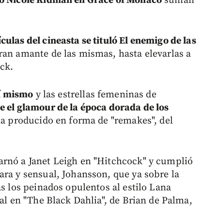
 o Nicole Kidman en Grace of Monaco
suman
culas del cineasta se tituló El enemigo de las
ran amante de las mismas, hasta elevarlas a
ock.
sí mismo
y las estrellas femeninas de
e el glamour de la época dorada de los
 ha producido en forma de "remakes", del
arnó a Janet Leigh en "Hitchcock" y cumplió
ara y sensual, Johansson, que ya sobre la
as los peinados opulentos al estilo Lana
tal en "The Black Dahlia", de Brian de Palma,