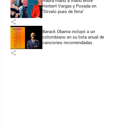
Habrá mano a mano entre
Herbert Vargas y Posada en
‘Sírvalo pues de feria’
share
Barack Obama incluyó a un
colombiano en su lista anual de
canciones recomendadas
share