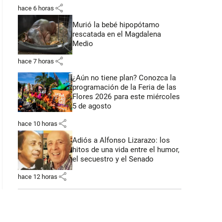
share
hace 6 horas
Murió la bebé hipopótamo
rescatada en el Magdalena
Medio
share
hace 7 horas
¿Aún no tiene plan? Conozca la
programación de la Feria de las
Flores 2026 para este miércoles
5 de agosto
share
hace 10 horas
Adiós a Alfonso Lizarazo: los
hitos de una vida entre el humor,
el secuestro y el Senado
share
hace 12 horas