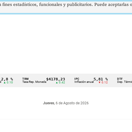
 fines estadísticos, funcionales y publicitarios. Puede aceptarlas
%
$4178,23
5,81 %
1
TRM
IPC
DTF
Tasa Rep. Moneda
Inflación anual
Dep. Término Fijo
10
▲ 0.42
▼ 0.12
Jueves
, 6 de Agosto de 2026