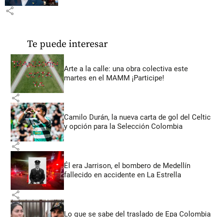
share
Te puede interesar
Arte a la calle: una obra colectiva este
martes en el MAMM ¡Participe!
share
Camilo Durán, la nueva carta de gol del Celtic
y opción para la Selección Colombia
share
Él era Jarrison, el bombero de Medellín
fallecido en accidente en La Estrella
share
Lo que se sabe del traslado de Epa Colombia