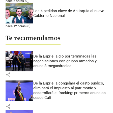
share
hace 6 horas
Los 4 pedidos clave de Antioquia al nuevo
Gobierno Nacional
share
hace 12 horas
Te recomendamos
De la Espriella dio por terminadas las
negociaciones con grupos armados y
anunció megacárceles
share
De la Espriella congelará el gasto público,
eliminará el impuesto al patrimonio y
desarrollará el fracking: primeros anuncios
desde Cali
share