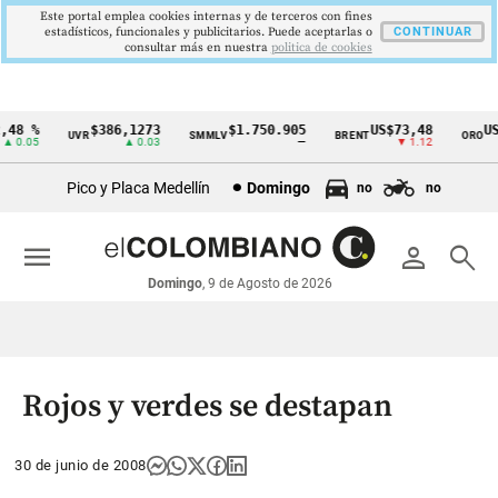
Este portal emplea cookies internas y de terceros con fines
estadísticos, funcionales y publicitarios. Puede aceptarlas o
CONTINUAR
consultar más en nuestra
politica de cookies
48 %
$386,1273
$1.750.905
US$73,48
US$
UVR
SMMLV
BRENT
ORO
Cintillo
 0.05
▲ 0.03
—
▼ 1.12
de
Pico y Placa Medellín
Domingo
no
no
indicadores
económicos
menu
person
search
Colombia
Domingo
, 9 de Agosto de 2026
Rojos y verdes se destapan
30 de junio de 2008