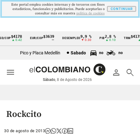
Este portal emplea cookies internas y de terceros con fines
estadísticos, funcionales y publicitarios. Puede aceptarlas o
CONTINUAR
consultar más en nuestra
politica de cookies
$4178
$3639
9,9 %
2,8 %
$4178,
/COP
EUR/COP
DESEMPLEO
PIB
TRM
Cintillo
▲ 0.42
—
▼ 0.30
▲ 0.10
▲ 0
de
Pico y Placa Medellín
Sabado
no
no
indicadores
económicos
menu
person
search
Colombia
Sábado
, 8 de Agosto de 2026
Rockcito
30 de agosto de 2013