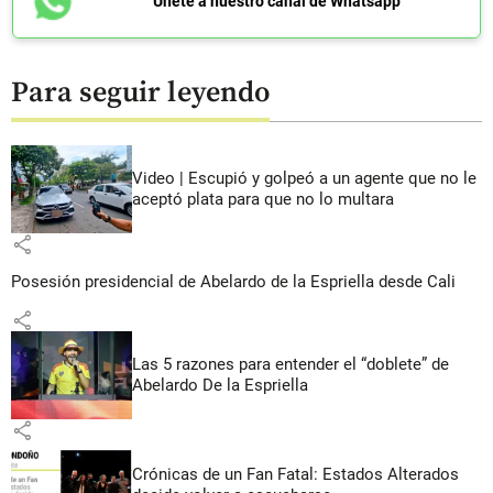
Únete a nuestro canal de Whatsapp
Para seguir leyendo
Video | Escupió y golpeó a un agente que no le
aceptó plata para que no lo multara
share
Posesión presidencial de Abelardo de la Espriella desde Cali
share
Las 5 razones para entender el “doblete” de
Abelardo De la Espriella
share
Crónicas de un Fan Fatal: Estados Alterados