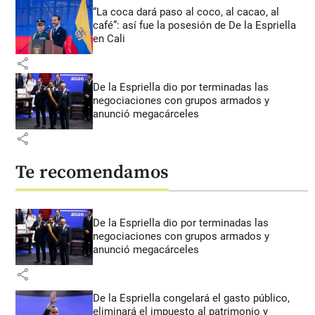
“La coca dará paso al coco, al cacao, al
café”: así fue la posesión de De la Espriella
en Cali
share
De la Espriella dio por terminadas las
negociaciones con grupos armados y
anunció megacárceles
share
Te recomendamos
De la Espriella dio por terminadas las
negociaciones con grupos armados y
anunció megacárceles
share
De la Espriella congelará el gasto público,
eliminará el impuesto al patrimonio y