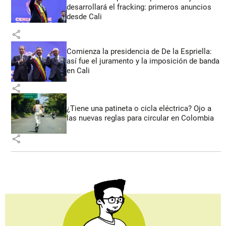
desarrollará el fracking: primeros anuncios
desde Cali
share
Comienza la presidencia de De la Espriella:
así fue el juramento y la imposición de banda
en Cali
share
¿Tiene una patineta o cicla eléctrica? Ojo a
las nuevas reglas para circular en Colombia
share