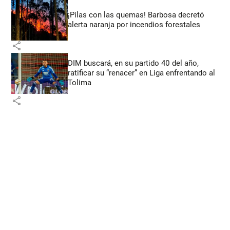
¡Pilas con las quemas! Barbosa decretó
alerta naranja por incendios forestales
share
DIM buscará, en su partido 40 del año,
ratificar su “renacer” en Liga enfrentando al
Tolima
share