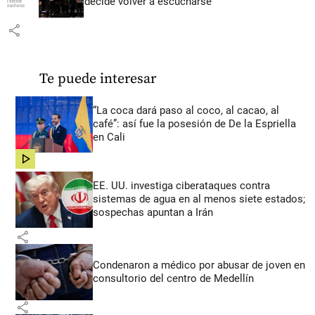
decide volver a escucharse
share
Te puede interesar
“La coca dará paso al coco, al cacao, al
café”: así fue la posesión de De la Espriella
en Cali
share
EE. UU. investiga ciberataques contra
sistemas de agua en al menos siete estados;
sospechas apuntan a Irán
share
Condenaron a médico por abusar de joven en
consultorio del centro de Medellín
share