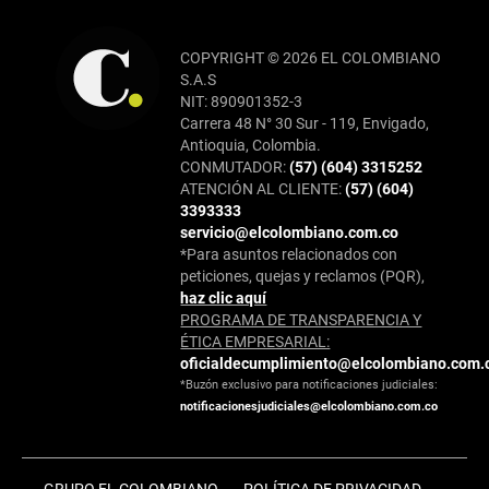
COPYRIGHT © 2026 EL COLOMBIANO
S.A.S
NIT: 890901352-3
Carrera 48 N° 30 Sur - 119, Envigado,
Antioquia, Colombia.
CONMUTADOR:
(57) (604) 3315252
ATENCIÓN AL CLIENTE:
(57) (604)
3393333
servicio@elcolombiano.com.co
*Para asuntos relacionados con
peticiones, quejas y reclamos (PQR),
haz clic aquí
PROGRAMA DE TRANSPARENCIA Y
ÉTICA EMPRESARIAL:
oficialdecumplimiento@elcolombiano.com.
*Buzón exclusivo para notificaciones judiciales:
notificacionesjudiciales@elcolombiano.com.co
GRUPO EL COLOMBIANO
POLÍTICA DE PRIVACIDAD