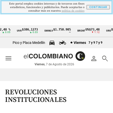
Este portal emplea cookies internas y de terceros con fines
estadísticos, funcionales y publicitarios. Puede aceptarlas o
CONTINUAR
consultar más en nuestra
politica de cookies
48 %
$386,1273
$1.750.905
US$73,48
US$
UVR
SMMLV
BRENT
ORO
Cintillo
 0.05
▲ 0.03
—
▼ 1.12
de
Pico y Placa Medellín
Viernes
7 y 9
7 y 9
indicadores
económicos
menu
person
search
Colombia
Viernes
, 7 de Agosto de 2026
REVOLUCIONES
INSTITUCIONALES