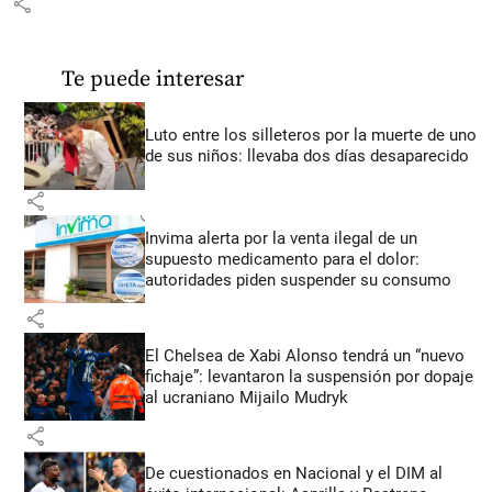
share
Te puede interesar
Luto entre los silleteros por la muerte de uno
de sus niños: llevaba dos días desaparecido
share
Invima alerta por la venta ilegal de un
supuesto medicamento para el dolor:
autoridades piden suspender su consumo
share
El Chelsea de Xabi Alonso tendrá un “nuevo
fichaje”: levantaron la suspensión por dopaje
al ucraniano Mijailo Mudryk
share
De cuestionados en Nacional y el DIM al