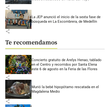
share
La JEP anunció el inicio de la sexta fase de
búsqueda en La Escombrera, de Medellín
share
Te recomendamos
Concierto gratuito de Arelys Henao, tablado
en el Centro y recorridos por Santa Elena
este 6 de agosto en la Feria de las Flores
share
Murió la bebé hipopótamo rescatada en el
Magdalena Medio
share