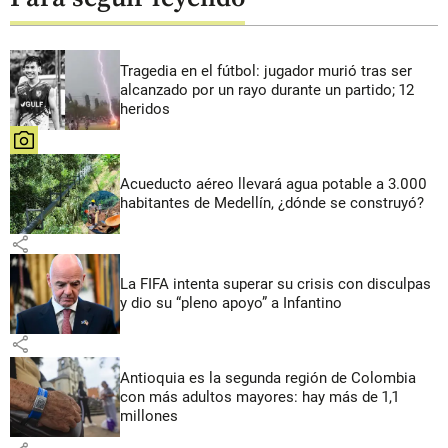
Tragedia en el fútbol: jugador murió tras ser
alcanzado por un rayo durante un partido; 12
heridos
share
Acueducto aéreo llevará agua potable a 3.000
habitantes de Medellín, ¿dónde se construyó?
share
La FIFA intenta superar su crisis con disculpas
y dio su “pleno apoyo” a Infantino
share
Antioquia es la segunda región de Colombia
con más adultos mayores: hay más de 1,1
millones