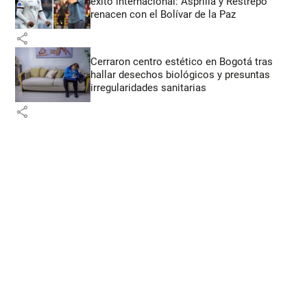
éxito internacional: Asprilla y Restrepo
renacen con el Bolívar de la Paz
share
Cerraron centro estético en Bogotá tras
hallar desechos biológicos y presuntas
irregularidades sanitarias
share