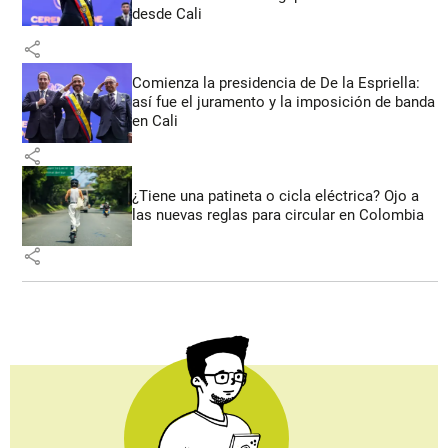
desde Cali
share
Comienza la presidencia de De la Espriella:
así fue el juramento y la imposición de banda
en Cali
share
¿Tiene una patineta o cicla eléctrica? Ojo a
las nuevas reglas para circular en Colombia
share