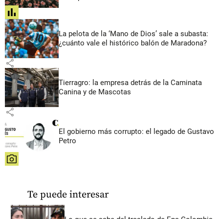
share
La pelota de la ‘Mano de Dios’ sale a subasta:
¿cuánto vale el histórico balón de Maradona?
share
Tierragro: la empresa detrás de la Caminata
Canina y de Mascotas
share
El gobierno más corrupto: el legado de Gustavo
Petro
share
Te puede interesar