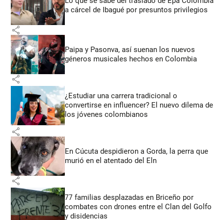
Lo que se sabe del traslado de Epa Colombia
a cárcel de Ibagué por presuntos privilegios
share
Paipa y Pasonva, así suenan los nuevos
géneros musicales hechos en Colombia
share
¿Estudiar una carrera tradicional o
convertirse en influencer? El nuevo dilema de
los jóvenes colombianos
share
En Cúcuta despidieron a Gorda, la perra que
murió en el atentado del Eln
share
77 familias desplazadas en Briceño por
combates con drones entre el Clan del Golfo
y disidencias