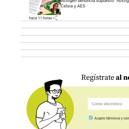
Acolgen denuncia supuesto “hostigam
Celsia y AES
share
hace 11 horas
Regístrate
al n
Acepto
términos y con