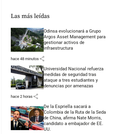
Las más leídas
Odinsa evolucionará a Grupo
Argos Asset Management para
gestionar activos de
infraestructura
share
hace 48 minutos
Universidad Nacional refuerza
medidas de seguridad tras
ataque a tres estudiantes y
denuncias por amenazas
share
hace 2 horas
De la Espriella sacará a
Colombia de la Ruta de la Seda
de China, afirma Nate Morris,
candidato a embajador de EE.
UU.