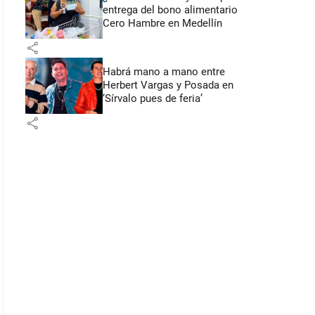
entrega del bono alimentario
Cero Hambre en Medellín
share
Habrá mano a mano entre
Herbert Vargas y Posada en
‘Sírvalo pues de feria’
share