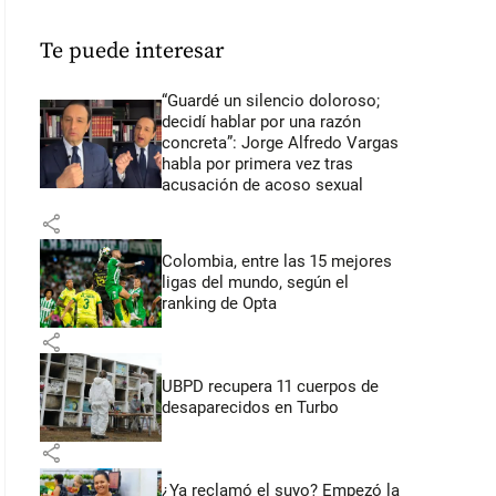
Te puede interesar
“Guardé un silencio doloroso;
decidí hablar por una razón
concreta”: Jorge Alfredo Vargas
habla por primera vez tras
acusación de acoso sexual
share
Colombia, entre las 15 mejores
ligas del mundo, según el
ranking de Opta
share
UBPD recupera 11 cuerpos de
desaparecidos en Turbo
share
¿Ya reclamó el suyo? Empezó la