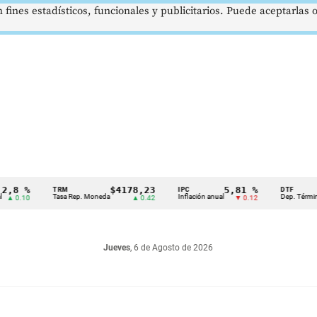
 fines estadísticos, funcionales y publicitarios. Puede aceptarlas
%
$4178,23
5,81 %
1
TRM
IPC
DTF
Tasa Rep. Moneda
Inflación anual
Dep. Término Fijo
10
▲ 0.42
▼ 0.12
Jueves
, 6 de Agosto de 2026