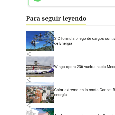
Para seguir leyendo
SIC formula pliego de cargos contra
de Energía
share
Wingo opera 236 vuelos hacia Medell
share
Calor extremo en la costa Caribe: 
energía
share