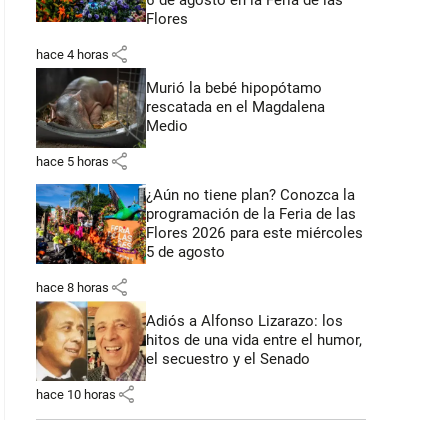
6 de agosto en la Feria de las
Flores
share
hace 4 horas
Murió la bebé hipopótamo
rescatada en el Magdalena
Medio
share
hace 5 horas
¿Aún no tiene plan? Conozca la
programación de la Feria de las
Flores 2026 para este miércoles
5 de agosto
share
hace 8 horas
Adiós a Alfonso Lizarazo: los
hitos de una vida entre el humor,
el secuestro y el Senado
share
hace 10 horas